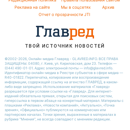
Реклама на сайте
Мы в соцсетях
Архив
Отчет о прозрачности JTI
ТВОЙ ИСТОЧНИК НОВОСТЕЙ
©2002-2026, Онлайн-медиа Главред - GLAVRED.INFO. ВСЕ ПРАВА
ЗАЩИЩЕНЫ. 04080, г. Киев, ул. Кириловская, дом 23. Телефон —
(044) 490-01-01. Адрес электронной почты — info@glavred.info.
Идентификатор онлайн-медиа в Реестре cубъектов в сфере медиа —
R40-01822.
Перепечатка, копирование или воспроизведение
информации, содержащей ссылку на агенство ГЛАВРЕД, в каком-
либо виде запрещено. Использование материалов «Главред»
разрешается при условии ссылки на «Главред». Для интернет-
изданий обязательна прямая, открытая для поисковых систем,
гиперссылка в первом абзаце на конкретный материал. Материалы с
плашками «Реклама», «Новости компаний», «Актуально», «Точка
зрения», «Официально» публикуются на коммерческих или
партнерских началах. Точки зрения, выраженные в материалах в
рубрике "Мнения", не всегда совпадают с мнением редакции.