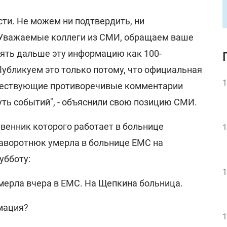
ти. Не можем ни подтвердить, ни
 Уважаемые коллеги из СМИ, обращаем ваше
нять дальше эту информацию как 100-
Публикуем это только потому, что официальная
1
уществующие противоречивые комментарии
ть событий", - объяснили свою позицию СМИ.
венник которого работает в больнице
1
Заворотнюк умерла в больнице ЕМС на
убботу:
1
умерла вчера в ЕМС. На Щепкина больница.
рмация?
1