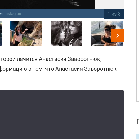
1 из 8
мья
Instagram
Ан
оторой лечится
Анастасия Заворотнюк
,
нформацию о том, что Анастасия Заворотнюк