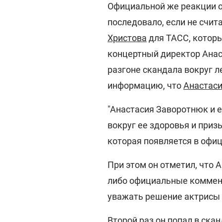
Официальной же реакции о
последовало, если не счит
Христова
для ТАСС, которы
концертный директор Анас
разгоне скандала вокруг ле
информацию, что
Анастаси
"Анастасия Заворотнюк и 
вокруг ее здоровья и при
которая появляется в офиц
При этом он отметил, что А
либо официальные коммент
уважать решение актрисы и
Второй раз он попал в ска