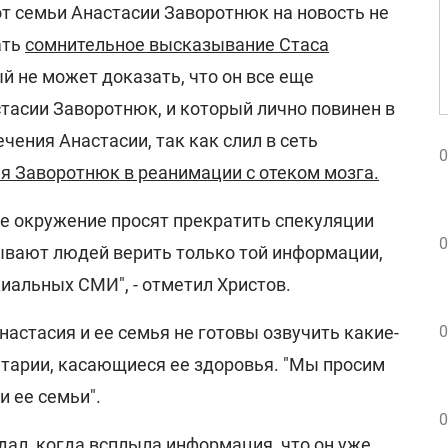
т семьи Анастасии Заворотнюк на новость не
ать
сомнительное высказывание Стаса
й не может доказать, что он все еще
тасии Заворотнюк, и который лично повинен в
чения Анастасии, так как слил в сеть
0
я Заворотнюк в реанимации с отеком мозга.
ее окружение просят прекратить спекуляции
0
зывают людей верить только той информации,
иальных СМИ", - отметил Христов.
0
настасия и ее семья не готовы озвучить какие-
арии, касающиеся ее здоровья. "Мы просим
 ее семьи".
0
ндал, когда всплыла информация, что он уже