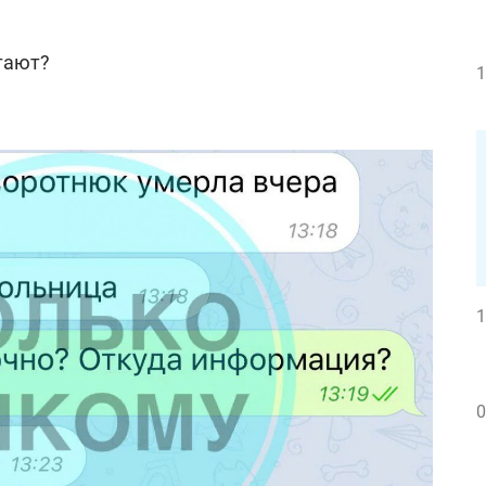
тают?
1
1
0