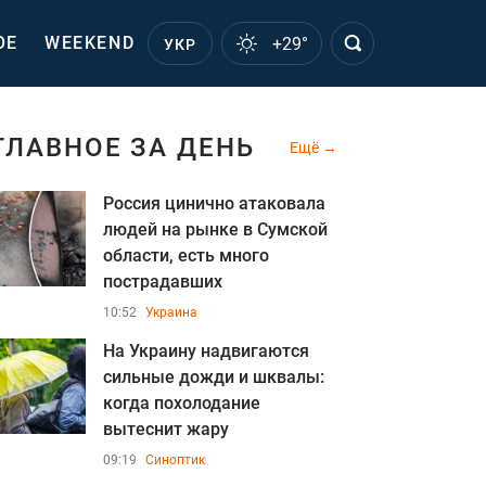
ОЕ
WEEKEND
+29°
УКР
ГЛАВНОЕ ЗА ДЕНЬ
Ещё
Россия цинично атаковала
людей на рынке в Сумской
области, есть много
пострадавших
10:52
Украина
На Украину надвигаются
сильные дожди и шквалы:
когда похолодание
вытеснит жару
09:19
Синоптик