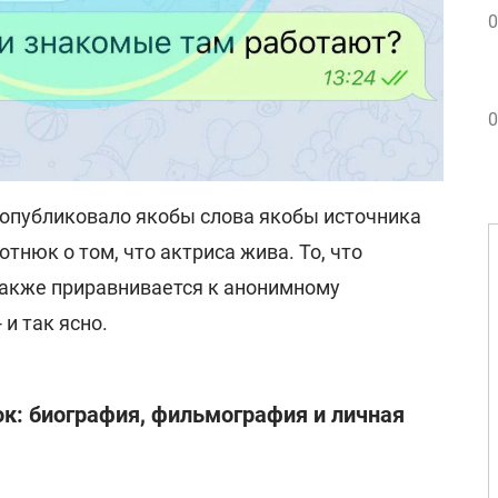
0
0
П опубликовало якобы слова якобы источника
тнюк о том, что актриса жива. То, что
 также приравнивается к анонимному
и так ясно.
к: биография, фильмография и личная