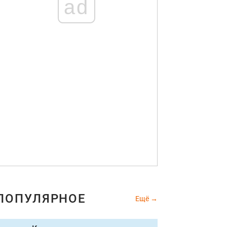
ad
астасия Заворотнюк и ее семья
Instagram
ПОПУЛЯРНОЕ
Ещё