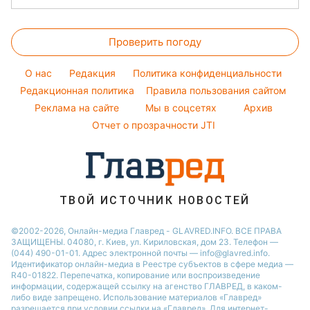
Оптические иллюзии
Красивый маникюр
Салаты
Виталий Козловский
Новости Полтавы
Цены на продукты
Народные приметы
Простые блюда
Потап
Проверить погоду
Денежная помощь
Все о шоу-бизнесе
Легкие десерты
София Ротару
Тарифы
O нас
Редакция
Политика конфиденциальности
Напитки
Ольга Сумская
Курс валют
Редакционная политика
Правила пользования сайтом
Праздничное меню
Филипп Киркоров
Реклама на сайте
Мы в соцсетях
Архив
Елена Зеленская
Отчет о прозрачности JTI
Ани Лорак
ТВОЙ ИСТОЧНИК НОВОСТЕЙ
©2002-2026, Онлайн-медиа Главред - GLAVRED.INFO. ВСЕ ПРАВА
ЗАЩИЩЕНЫ. 04080, г. Киев, ул. Кириловская, дом 23. Телефон —
(044) 490-01-01. Адрес электронной почты — info@glavred.info.
Идентификатор онлайн-медиа в Реестре cубъектов в сфере медиа —
R40-01822.
Перепечатка, копирование или воспроизведение
информации, содержащей ссылку на агенство ГЛАВРЕД, в каком-
либо виде запрещено. Использование материалов «Главред»
разрешается при условии ссылки на «Главред». Для интернет-