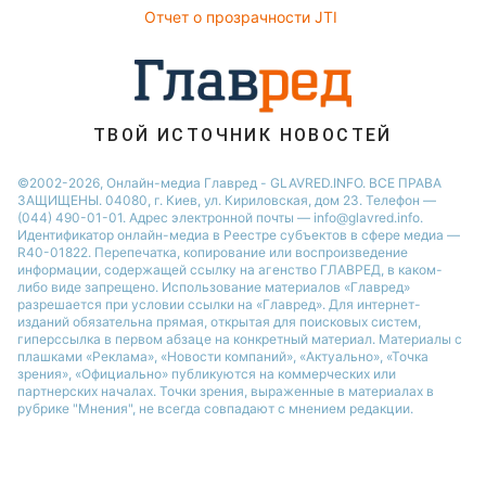
Настя Каменских
Отчет о прозрачности JTI
ТВОЙ ИСТОЧНИК НОВОСТЕЙ
©2002-2026, Онлайн-медиа Главред - GLAVRED.INFO. ВСЕ ПРАВА
ЗАЩИЩЕНЫ. 04080, г. Киев, ул. Кириловская, дом 23. Телефон —
(044) 490-01-01. Адрес электронной почты — info@glavred.info.
Идентификатор онлайн-медиа в Реестре cубъектов в сфере медиа —
R40-01822.
Перепечатка, копирование или воспроизведение
информации, содержащей ссылку на агенство ГЛАВРЕД, в каком-
либо виде запрещено. Использование материалов «Главред»
разрешается при условии ссылки на «Главред». Для интернет-
изданий обязательна прямая, открытая для поисковых систем,
гиперссылка в первом абзаце на конкретный материал. Материалы с
плашками «Реклама», «Новости компаний», «Актуально», «Точка
зрения», «Официально» публикуются на коммерческих или
партнерских началах. Точки зрения, выраженные в материалах в
рубрике "Мнения", не всегда совпадают с мнением редакции.