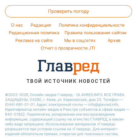
Новости Полтавы
Все о сале
Народные приметы
Ольга Сумская
Погода на сегодня
Праздничное меню
Новости Сум
Проверить погоду
Стирка
Все о шоу-бизнесе
Филипп Киркоров
Погода на завтра
Новости Черкассы
Уборка
O нас
Редакция
Политика конфиденциальности
Пылевая буря
Новости Ровно
Комнатные растения
Редакционная политика
Правила пользования сайтом
Реклама на сайте
Мы в соцсетях
Архив
Авто
Отчет о прозрачности JTI
ТВОЙ ИСТОЧНИК НОВОСТЕЙ
©2002-2026, Онлайн-медиа Главред - GLAVRED.INFO. ВСЕ ПРАВА
ЗАЩИЩЕНЫ. 04080, г. Киев, ул. Кириловская, дом 23. Телефон —
(044) 490-01-01. Адрес электронной почты — info@glavred.info.
Идентификатор онлайн-медиа в Реестре cубъектов в сфере медиа —
R40-01822.
Перепечатка, копирование или воспроизведение
информации, содержащей ссылку на агенство ГЛАВРЕД, в каком-
либо виде запрещено. Использование материалов «Главред»
разрешается при условии ссылки на «Главред». Для интернет-
изданий обязательна прямая, открытая для поисковых систем,