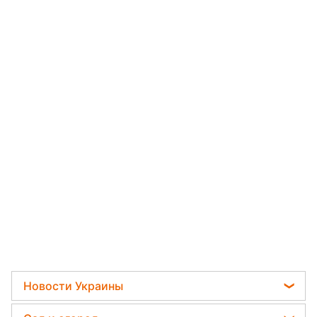
Новости Украины
Телеграм новости Украины