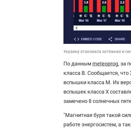
Украину атаковала затяжная и сил
По данным
meteoprog
, за
класса В. Сообщается, что
вспышки класса М. Их вер
вспышек класса Х составля
замечено 8 солнечных пяте
"Магнитная буря такой си
работе энергосистем, а та