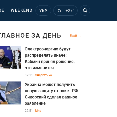
ОЕ
WEEKEND
+27°
УКР
ГЛАВНОЕ ЗА ДЕНЬ
Ещё
Электроэнергию будут
распределять иначе:
Кабмин принял решение,
что изменится
02:11
Энергетика
Украина может получить
новую защиту от ракет РФ:
Сикорский сделал важное
заявление
22:51
Мир