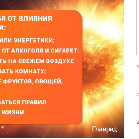
2
2
2