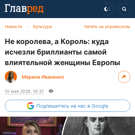
Новости
›
Культура
Читать на украинском
Не королева, а Король: куда
исчезли бриллианты самой
влиятельной женщины Европы
Марина Иваненко
10 мая 2026, 16:31
Подпишитесь
на нас в Google