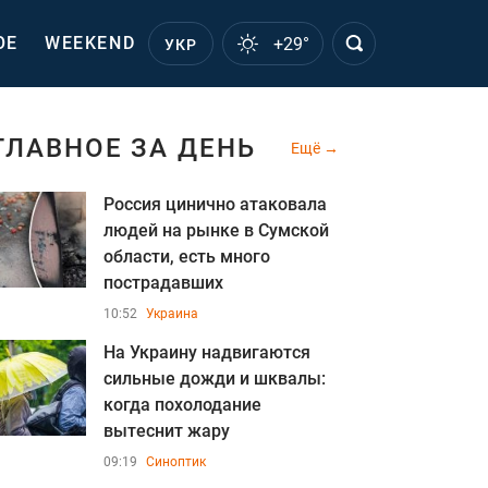
ОЕ
WEEKEND
+29°
УКР
ГЛАВНОЕ ЗА ДЕНЬ
Ещё
Россия цинично атаковала
людей на рынке в Сумской
области, есть много
пострадавших
10:52
Украина
На Украину надвигаются
сильные дожди и шквалы:
когда похолодание
вытеснит жару
09:19
Синоптик