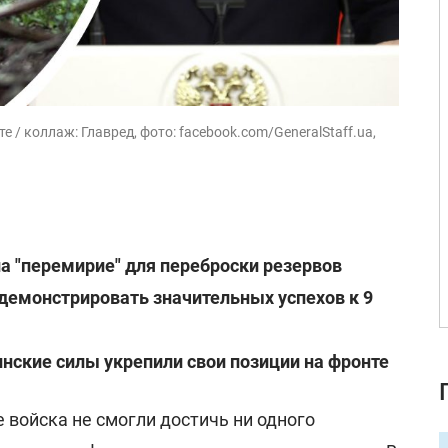
 / коллаж: Главред, фото: facebook.com/GeneralStaff.ua,
а "перемирие" для переброски резервов
демонстрировать значительных успехов к 9
инские силы укрепили свои позиции на фронте
 войска не смогли достичь ни одного