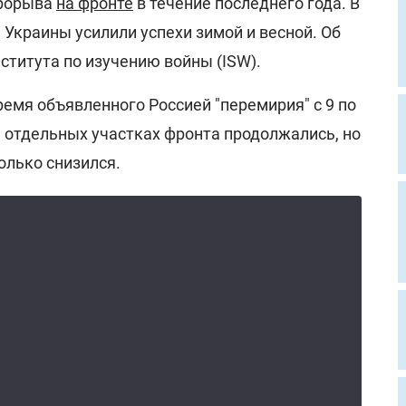
прорыва
на фронте
в течение последнего года. В
Украины усилили успехи зимой и весной. Об
ститута по изучению войны (ISW).
ремя объявленного Россией "перемирия" с 9 по
а отдельных участках фронта продолжались, но
олько снизился.