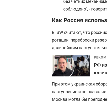
без четких механизм
соблюдено", - говорит
Как Россия использ
В ISW считают, что россий
ротации, переброски резер
дальнейшим наступательн
РЕКОМ
РФ из
ключе
При этом украинская обор
наступление и не позволя
Москва могла бы преподне