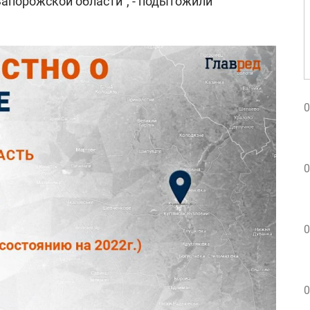
Запорожской области", - подытожили
0
0
0
0