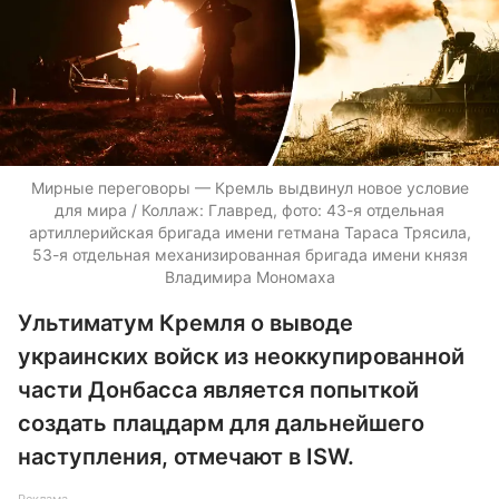
Мирные переговоры — Кремль выдвинул новое условие
для мира / Коллаж: Главред, фото: 43-я отдельная
артиллерийская бригада имени гетмана Тараса Трясила,
53-я отдельная механизированная бригада имени князя
Владимира Мономаха
Ультиматум Кремля о выводе
украинских войск из неоккупированной
части Донбасса является попыткой
создать плацдарм для дальнейшего
наступления, отмечают в ISW.