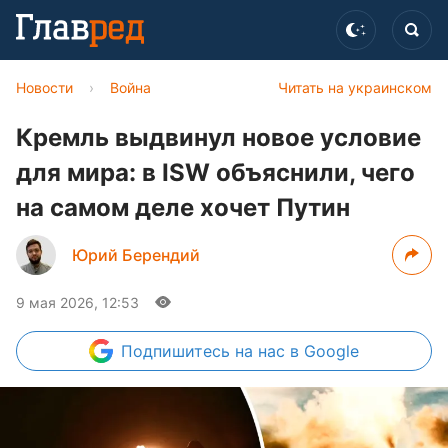
Новости
›
Война
Читать на украинском
Кремль выдвинул новое условие
для мира: в ISW объяснили, чего
на самом деле хочет Путин
Юрий Берендий
9 мая 2026, 12:53
Подпишитесь
на нас в Google