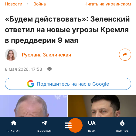
Новости
›
Война
Читать на украинском
«Будем действовать»: Зеленский
ответил на новые угрозы Кремля
в преддверии 9 мая
Руслана Заклинская
8 мая 2026, 17:53
Подпишитесь
на нас в Google
ГЛАВНАЯ
TELEGRAM
ЯЗЫК
ВАЖНОЕ