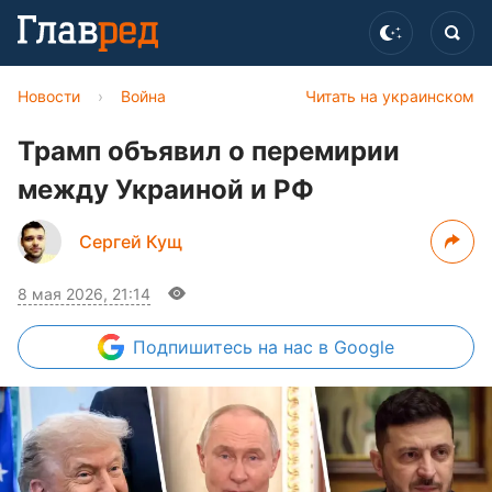
Новости
›
Война
Читать на украинском
Трамп объявил о перемирии
между Украиной и РФ
Сергей Кущ
8 мая 2026, 21:14
Подпишитесь
на нас в Google