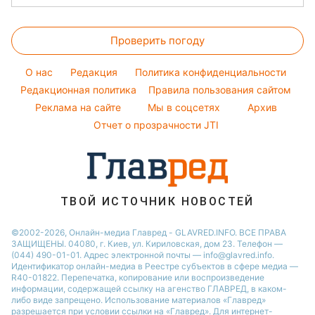
Оптические иллюзии
Новости Тернополя
Окрашивание волос
Пылевая буря
Ольга Сумская
Стирка
Народные приметы
Новости Черкассы
Красивый маникюр
Проверить погоду
Комнатные растения
Все о шоу-бизнесе
Новости Житомира
Модные ошибки
Все о сале
Новости Ровно
O нас
Редакция
Политика конфиденциальности
Новости моды
Уборка
Редакционная политика
Правила пользования сайтом
Новости Одессы
Советы от Андре Тана
Реклама на сайте
Мы в соцсетях
Архив
Авто
Новости Запорожья
Отчет о прозрачности JTI
ТВОЙ ИСТОЧНИК НОВОСТЕЙ
©2002-2026, Онлайн-медиа Главред - GLAVRED.INFO. ВСЕ ПРАВА
ЗАЩИЩЕНЫ. 04080, г. Киев, ул. Кириловская, дом 23. Телефон —
(044) 490-01-01. Адрес электронной почты — info@glavred.info.
Идентификатор онлайн-медиа в Реестре cубъектов в сфере медиа —
R40-01822.
Перепечатка, копирование или воспроизведение
информации, содержащей ссылку на агенство ГЛАВРЕД, в каком-
либо виде запрещено. Использование материалов «Главред»
разрешается при условии ссылки на «Главред». Для интернет-