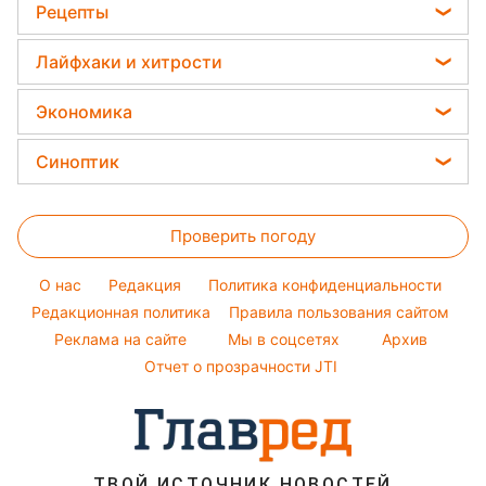
Виталий Козловский
Красивый маникюр
Рецепты
Гороскоп Таро
Головоломки
Новости Днепра
Потап
Модные ошибки
Закуски
Тесты по картинке
Лайфхаки и хитрости
Новости Сум
София Ротару
Новости моды
Салаты
Оптические иллюзии
Новости Тернополя
Все о сале
Ольга Сумская
Экономика
Простые блюда
Новости Черкассы
Уборка
Филипп Киркоров
Цены на продукты
Легкие десерты
Синоптик
Новости Житомира
Авто
Елена Зеленская
Денежная помощь
Напитки
Новости Ровно
Прогноз погоды
Стирка
Ани Лорак
Тарифы
Праздничное меню
Проверить погоду
Магнитные бури
Комнатные растения
Кейт Миддлтон
Курс валют
Погода на сегодня
Алла Пугачева
O нас
Редакция
Политика конфиденциальности
Погода на завтра
Редакционная политика
Правила пользования сайтом
Максим Галкин
Реклама на сайте
Мы в соцсетях
Архив
Пылевая буря
Настя Каменских
Отчет о прозрачности JTI
ТВОЙ ИСТОЧНИК НОВОСТЕЙ