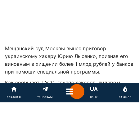
Мещанский суд Москвы вынес приговор
украинскому хакеру Юрию Лысенко, признав его
виновным в хищении более 1 млрд рублей у банков
при помощи специальной программы.
Как сообщает
ТАСС
, группа хакеров, лидером
которой был Лысенко, с июля по ноябрь 2014 года
совместно похитила средства у коммерческих
ГЛАВНАЯ
TELEGRAM
ЯЗЫК
ВАЖНОЕ
банков.
Обвинение считает, что деньги похищали с
помощью специальной программы, которая
позволяла снимать их со счетов клиентов банков,