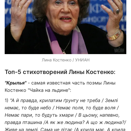
Лина Костенко / УНИАН
Топ-5 стихотворений Лины Костенко:
"Крылья"
- самая известная часть поэмы Лины
Костенко "Чайка на льдине":
1)
"А й правда, крилатим ґрунту не треба / Землі
немає, то буде небо / Немає поля, то буде воля /
Немає пари, то будуть хмари / В цьому, напевно,
правда пташина /А як же людина? А що ж людина?/
Живе на землі. Сама не літає /А крила має. А крила