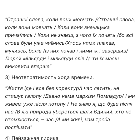
"Страшні слова, коли вони мовчать /Страшні слова,
коли вони мовчать / Коли вони зненацька
причаїлись / Коли не знаєш, з чого їх почать /бо всі
слова були уже чиїмись/Хтось ними плакав,
мучивсь, болів /із них почав і ними ж і завершив/
Людей мільярди і мільярди слів /а ти їх маєш
вимовити вперше"
3) Неотвтратимость хода времени.
"Життя іде і все без коректур/І час летить, не
стишує галопу /Давно нема маркізи Помпадур/ І ми
живем уже після потопу / Не знаю я, що буде після
нас /В які природа убереться шати.Єдиний, хто не
втомлюється, – час /А ми живі, нам треба
поспішати
"
4) Пейзажная лирика