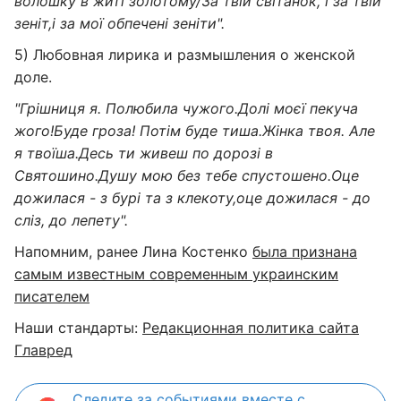
волошку в житі золотому/За твій світанок, і за твій
зеніт,і за мої обпечені зеніти".
5) Любовная лирика и размышления о женской
доле.
"Грішниця я. Полюбила чужого.Долі моєї пекуча
жого!Буде гроза! Потім буде тиша.Жінка твоя. Але
я твоїша.Десь ти живеш по дорозі в
Святошино.Душу мою без тебе спустошено.Оце
дожилася - з бурі та з клекоту,оце дожилася - до
сліз, до лепету".
Напомним, ранее Лина Костенко
была признана
самым известным современным украинским
писателем
Наши стандарты:
Редакционная политика сайта
Главред
Следите за событиями вместе с