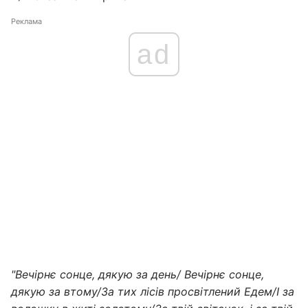
Реклама
ad
"Вечірнє сонце, дякую за день/ Вечірнє сонце,
дякую за втому/За тих лісів просвітлений Едем/І за