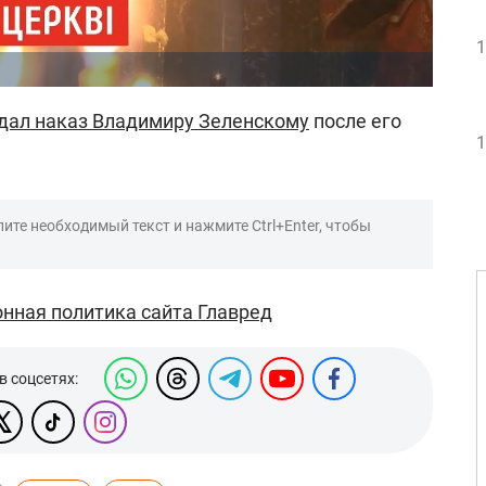
1
дал наказ Владимиру Зеленскому
после его
1
ите необходимый текст и нажмите Ctrl+Enter, чтобы
нная политика сайта Главред
в соцсетях: