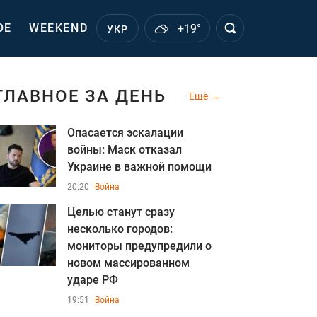
ОЕ
WEEKEND
+19°
УКР
ГЛАВНОЕ ЗА ДЕНЬ
Ещё
Опасается эскалации
войны: Маск отказал
Украине в важной помощи
20:20
Война
Целью станут сразу
несколько городов:
мониторы предупредили о
новом массированном
ударе РФ
19:51
Война