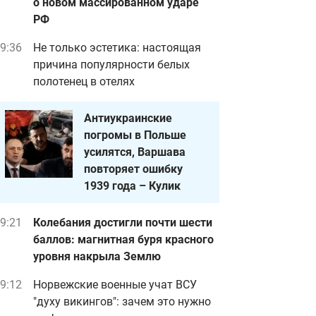
о новом массированном ударе
РФ
9:36
Не только эстетика: настоящая
причина популярности белых
полотенец в отелях
Антиукраинские
погромы в Польше
усилятся, Варшава
повторяет ошибку
1939 года – Кулик
9:21
Колебания достигли почти шести
баллов: магнитная буря красного
уровня накрыла Землю
9:12
Норвежские военные учат ВСУ
"духу викингов": зачем это нужно