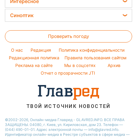
Новости Львова
Интересное
Комнатные растения
Алла Пугачева
Салаты
Новости Днепра
Головоломки
Все о сале
Синоптик
Максим Галкин
Простые блюда
Новости Тернополя
Тесты по картинке
Уборка
Настя Каменских
Прогноз погоды
Легкие десерты
Новости Житомира
Оптические иллюзии
Виталий Козловский
Проверить погоду
Магнитные бури
Напитки
Новости Одессы
Народные приметы
Потап
Погода на сегодня
Праздничное меню
Новости Харькова
O нас
Редакция
Политика конфиденциальности
Все о шоу-бизнесе
София Ротару
Погода на завтра
Редакционная политика
Правила пользования сайтом
Новости Полтавы
Реклама на сайте
Мы в соцсетях
Архив
Пылевая буря
Новости Сум
Отчет о прозрачности JTI
ТВОЙ ИСТОЧНИК НОВОСТЕЙ
©2002-2026, Онлайн-медиа Главред - GLAVRED.INFO. ВСЕ ПРАВА
ЗАЩИЩЕНЫ. 04080, г. Киев, ул. Кириловская, дом 23. Телефон —
(044) 490-01-01. Адрес электронной почты — info@glavred.info.
Идентификатор онлайн-медиа в Реестре cубъектов в сфере медиа —