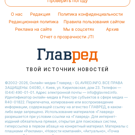
Проверить погоду
Уборка
Все о шоу-бизнесе
Потап
Новости Черкассы
Погода на завтра
Стирка
София Ротару
O нас
Редакция
Политика конфиденциальности
Пылевая буря
Авто
Редакционная политика
Правила пользования сайтом
Ольга Сумская
Реклама на сайте
Мы в соцсетях
Архив
Комнатные растения
Филипп Киркоров
Отчет о прозрачности JTI
ТВОЙ ИСТОЧНИК НОВОСТЕЙ
©2002-2026, Онлайн-медиа Главред - GLAVRED.INFO. ВСЕ ПРАВА
ЗАЩИЩЕНЫ. 04080, г. Киев, ул. Кириловская, дом 23. Телефон —
(044) 490-01-01. Адрес электронной почты — info@glavred.info.
Идентификатор онлайн-медиа в Реестре cубъектов в сфере медиа —
R40-01822.
Перепечатка, копирование или воспроизведение
информации, содержащей ссылку на агенство ГЛАВРЕД, в каком-
либо виде запрещено. Использование материалов «Главред»
разрешается при условии ссылки на «Главред». Для интернет-
изданий обязательна прямая, открытая для поисковых систем,
гиперссылка в первом абзаце на конкретный материал. Материалы с
плашками «Реклама», «Новости компаний», «Актуально», «Точка