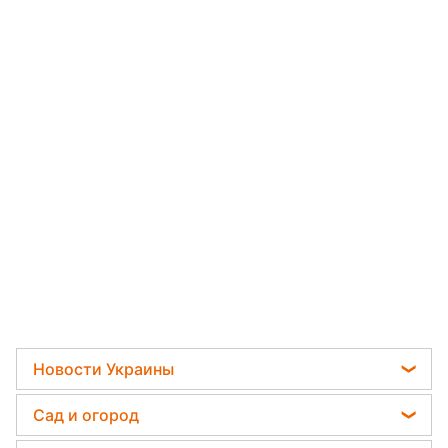
Новости Украины
Телеграм новости Украины
Сад и огород
Пенсии в Украине