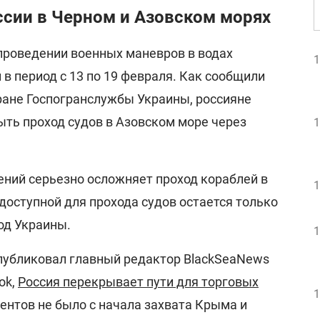
ссии в Черном и Азовском морях
 проведении военных маневров в водах
1
 в период с 13 по 19 февраля. Как сообщили
ране Госпогранслужбы Украины, россияне
ть проход судов в Азовском море через
1
ений серьезно осложняет проход кораблей в
1
 доступной для прохода судов остается только
од Украины.
1
опубликовал главный редактор BlackSeaNews
ok,
Россия перекрывает пути для торговых
1
ентов не было с начала захвата Крыма и