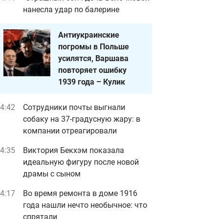
нанесла удар по балерине
Антиукраинские
погромы в Польше
усилятся, Варшава
повторяет ошибку
1939 года – Кулик
4:42
Сотрудники почты выгнали
собаку на 37-градусную жару: в
компании отреагировали
4:35
Виктория Бекхэм показала
идеальную фигуру после новой
драмы с сыном
4:17
Во время ремонта в доме 1916
года нашли нечто необычное: что
спрятали