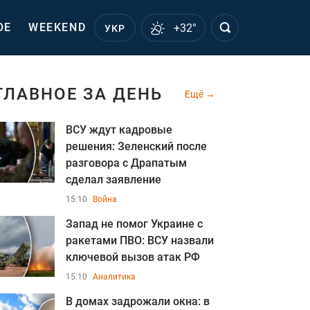
ОЕ
WEEKEND
+32°
УКР
ГЛАВНОЕ ЗА ДЕНЬ
Ещё
ВСУ ждут кадровые
решения: Зеленский после
разговора с Драпатым
сделал заявление
15:10
Война
Запад не помог Украине с
ракетами ПВО: ВСУ назвали
ключевой вызов атак РФ
15:10
Аналитика
В домах задрожали окна: в