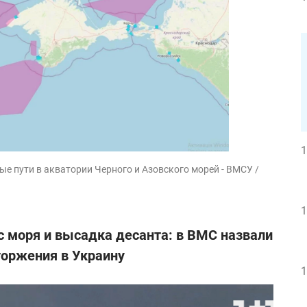
1
е пути в акватории Черного и Азовского морей - ВМСУ /
1
 с моря и высадка десанта: в ВМС назвали
торжения в Украину
1