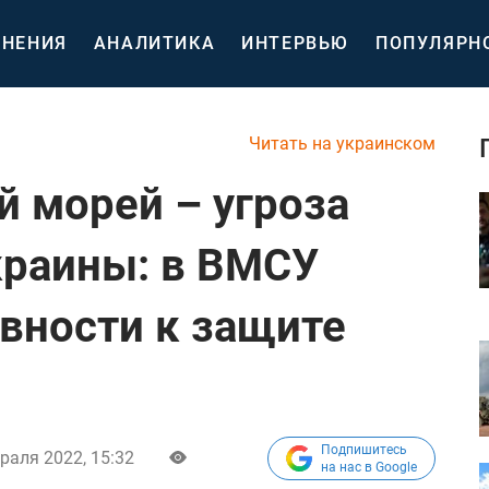
НЕНИЯ
АНАЛИТИКА
ИНТЕРВЬЮ
ПОПУЛЯРН
Читать на украинском
й морей – угроза
краины: в ВМСУ
овности к защите
Подпишитесь
раля 2022, 15:32
на нас в Google