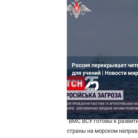
Россия перекрывает чет
для учений | Новости ми
В такой ситуации Военно-
противодействовать возм
защиты государства на мо
"ВМС ВСУ готовы к развит
страны на морском направл