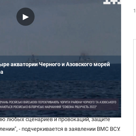
1
ыре акватории Черного и Азовского морей
ра
морские силы Украины готовы
ожным сценариям и провокациям с целью
ре.
ию любых сценариев и провокаций, защите
ении", - подчеркивается в заявлении ВМС ВСУ.