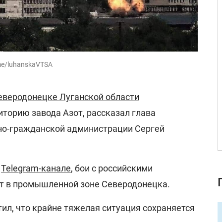
me/luhanskaVTSA
еверодонецке Луганской области
торию завода Азот, рассказал глава
но-гражданской администрации Сергей
м
Telegram-канале
, бои с российскими
т в промышленной зоне Северодонецка.
ил, что крайне тяжелая ситуация сохраняется