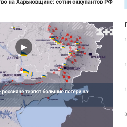
во на Харьковщине: сотни оккупантов РФ
1
1
1
- россияне терпят большие потери на
0
 Зеленский
заявил о том, что российская
ает силы для атаки на Харьков и захвата