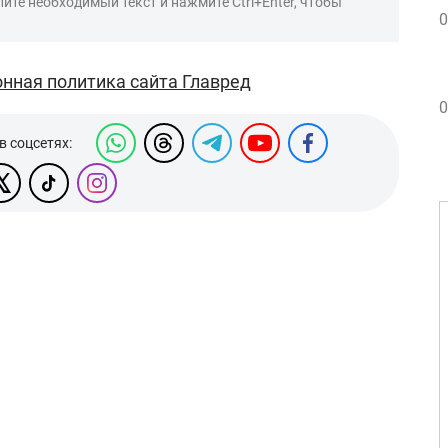
ите необходимый текст и нажмите Ctrl+Enter, чтобы
0
нная политика сайта Главред
0
в соцсетях: