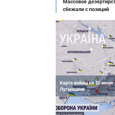
Массовое дезертирст
сбежали с позиций
Карта войны на 20 июня 
Луганщине
Напомним, ранее
Владимир
оккупационная армия собир