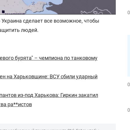
ти.
0
о Украина сделает все возможное, чтобы
защитить людей.
евого бурята" – чемпиона по танковому
ен на Харьковщине: ВСУ сбили ударный
0
антов из-под Харькова: Гиркин закатил
тва ра**истов
0