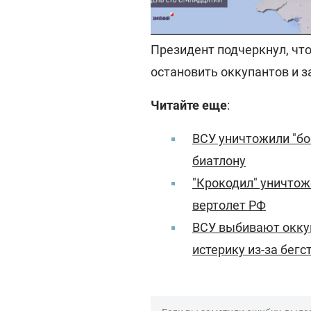
Славянска Донецкой облас
Президент подчеркнул, чт
остановить оккупантов и 
Читайте еще
:
ВСУ уничтожили "бо
биатлону
"Крокодил" уничтож
вертолет РФ
ВСУ выбивают оккуп
истерику из-за бегс