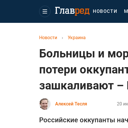
НОВОСТИ
М
Новости
›
Украина
Больницы и мор
потери оккупан
зашкаливают – 
Алексей Тесля
20 ию
Российские оккупанты нач