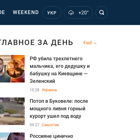
ОЕ
WEEKEND
+20°
УКР
ГЛАВНОЕ ЗА ДЕНЬ
Ещё
РФ убила трехлетнего
мальчика, его дедушку и
бабушку на Киевщине —
Зеленский
10:28
Украина
Потоп в Буковеле: после
мощного ливня горный
курорт ушел под воду
09:27
Синоптик
Россияне цинично