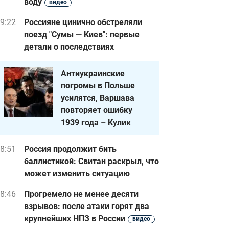
воду
видео
9:22
Россияне цинично обстреляли
поезд "Сумы — Киев": первые
детали о последствиях
Антиукраинские
погромы в Польше
усилятся, Варшава
повторяет ошибку
1939 года – Кулик
8:51
Россия продолжит бить
баллистикой: Свитан раскрыл, что
может изменить ситуацию
8:46
Прогремело не менее десяти
взрывов: после атаки горят два
крупнейших НПЗ в России
видео