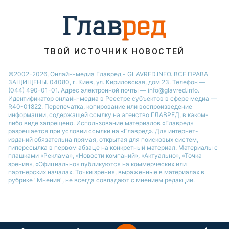
Новости Ровно
Новости Днепра
Новости Запорожья
Новости Тернополя
ТВОЙ ИСТОЧНИК НОВОСТЕЙ
Новости Житомира
©2002-2026, Онлайн-медиа Главред - GLAVRED.INFO. ВСЕ ПРАВА
ЗАЩИЩЕНЫ. 04080, г. Киев, ул. Кириловская, дом 23. Телефон —
Новости Одессы
(044) 490-01-01. Адрес электронной почты — info@glavred.info.
Идентификатор онлайн-медиа в Реестре cубъектов в сфере медиа —
R40-01822.
Перепечатка, копирование или воспроизведение
информации, содержащей ссылку на агенство ГЛАВРЕД, в каком-
либо виде запрещено. Использование материалов «Главред»
разрешается при условии ссылки на «Главред». Для интернет-
изданий обязательна прямая, открытая для поисковых систем,
гиперссылка в первом абзаце на конкретный материал. Материалы с
плашками «Реклама», «Новости компаний», «Актуально», «Точка
зрения», «Официально» публикуются на коммерческих или
партнерских началах. Точки зрения, выраженные в материалах в
рубрике "Мнения", не всегда совпадают с мнением редакции.