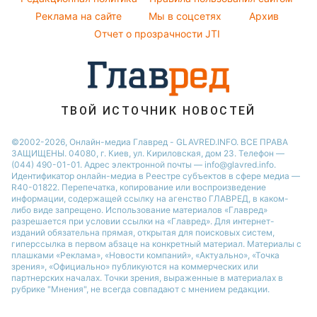
Реклама на сайте
Мы в соцсетях
Архив
Новости моды
Отчет о прозрачности JTI
Советы от Андре Тана
ТВОЙ ИСТОЧНИК НОВОСТЕЙ
©2002-2026, Онлайн-медиа Главред - GLAVRED.INFO. ВСЕ ПРАВА
ЗАЩИЩЕНЫ. 04080, г. Киев, ул. Кириловская, дом 23. Телефон —
(044) 490-01-01. Адрес электронной почты — info@glavred.info.
Идентификатор онлайн-медиа в Реестре cубъектов в сфере медиа —
R40-01822.
Перепечатка, копирование или воспроизведение
информации, содержащей ссылку на агенство ГЛАВРЕД, в каком-
либо виде запрещено. Использование материалов «Главред»
разрешается при условии ссылки на «Главред». Для интернет-
изданий обязательна прямая, открытая для поисковых систем,
гиперссылка в первом абзаце на конкретный материал. Материалы с
плашками «Реклама», «Новости компаний», «Актуально», «Точка
зрения», «Официально» публикуются на коммерческих или
партнерских началах. Точки зрения, выраженные в материалах в
рубрике "Мнения", не всегда совпадают с мнением редакции.