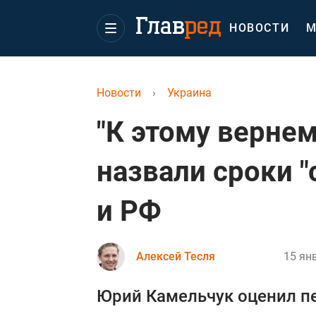
НОВОСТИ
М
Новости
›
Украина
"К этому вернем
назвали сроки 
и РФ
Алексей Тесля
15 ян
Юрий Камельчук оценил п