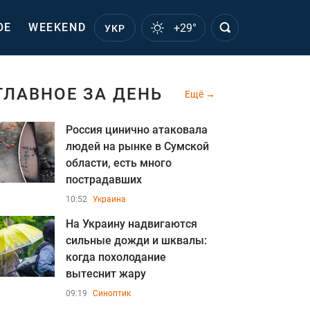
ОЕ
WEEKEND
+29°
УКР
ГЛАВНОЕ ЗА ДЕНЬ
Ещё
Россия цинично атаковала
людей на рынке в Сумской
области, есть много
пострадавших
10:52
Украина
На Украину надвигаются
сильные дожди и шквалы:
когда похолодание
вытеснит жару
09:19
Синоптик