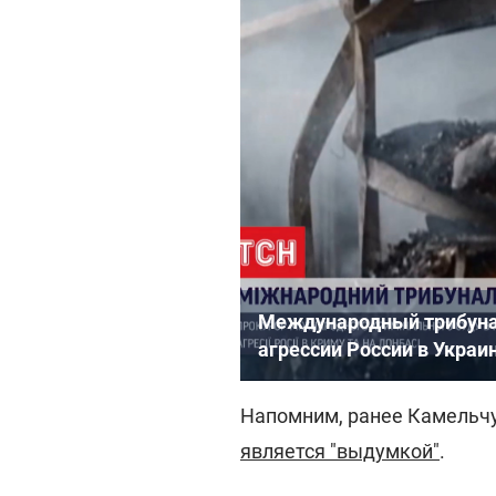
Международный трибунал
агрессии России в Украи
Напомним, ранее Камельчу
является "выдумкой"
.