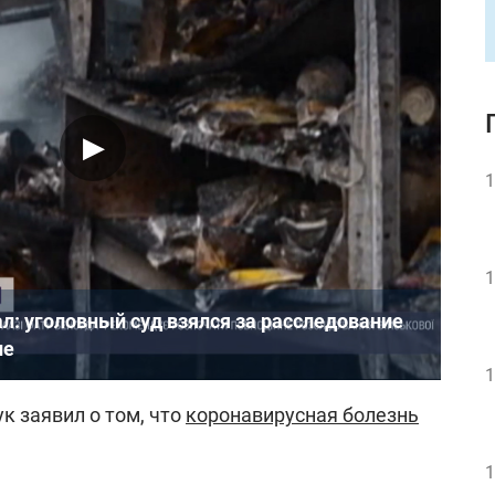
1
1
: уголовный суд взялся за расследование
не
1
к заявил о том, что
коронавирусная болезнь
1