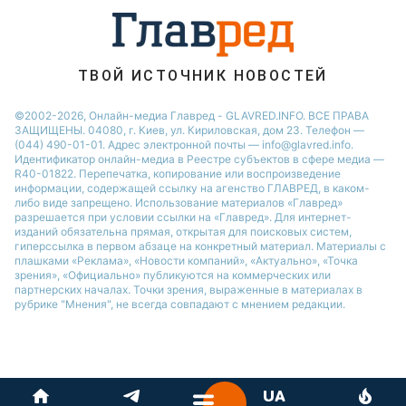
ТВОЙ ИСТОЧНИК НОВОСТЕЙ
©2002-2026, Онлайн-медиа Главред - GLAVRED.INFO. ВСЕ ПРАВА
ЗАЩИЩЕНЫ. 04080, г. Киев, ул. Кириловская, дом 23. Телефон —
(044) 490-01-01. Адрес электронной почты — info@glavred.info.
Идентификатор онлайн-медиа в Реестре cубъектов в сфере медиа —
R40-01822.
Перепечатка, копирование или воспроизведение
информации, содержащей ссылку на агенство ГЛАВРЕД, в каком-
либо виде запрещено. Использование материалов «Главред»
разрешается при условии ссылки на «Главред». Для интернет-
изданий обязательна прямая, открытая для поисковых систем,
гиперссылка в первом абзаце на конкретный материал. Материалы с
плашками «Реклама», «Новости компаний», «Актуально», «Точка
зрения», «Официально» публикуются на коммерческих или
партнерских началах. Точки зрения, выраженные в материалах в
рубрике "Мнения", не всегда совпадают с мнением редакции.