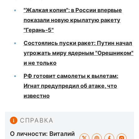
"Жалкая копия": в России впервые
показали новую крылатую ракету
"Герань-5"
Состоялись пуски ракет: Путин начал
угрожать миру ядерным "Орешником"
и не только
РФ готовит самолеты к вылетам:
Игнат предупредил об атаке, что
известно
СПРАВКА
О личности: Виталий