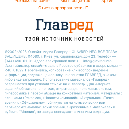
Реклама на сайте
Мы в соцсетях
Архив
Все о шоу-бизнесе
София Ротару
Новости Черкассы
Отчет о прозрачности JTI
Новости Житомира
Новости Ровно
Новости Одессы
ТВОЙ ИСТОЧНИК НОВОСТЕЙ
Новости Запорожья
©2002-2026, Онлайн-медиа Главред - GLAVRED.INFO. ВСЕ ПРАВА
ЗАЩИЩЕНЫ. 04080, г. Киев, ул. Кириловская, дом 23. Телефон —
(044) 490-01-01. Адрес электронной почты — info@glavred.info.
Идентификатор онлайн-медиа в Реестре cубъектов в сфере медиа —
R40-01822.
Перепечатка, копирование или воспроизведение
информации, содержащей ссылку на агенство ГЛАВРЕД, в каком-
либо виде запрещено. Использование материалов «Главред»
разрешается при условии ссылки на «Главред». Для интернет-
изданий обязательна прямая, открытая для поисковых систем,
гиперссылка в первом абзаце на конкретный материал. Материалы с
плашками «Реклама», «Новости компаний», «Актуально», «Точка
зрения», «Официально» публикуются на коммерческих или
партнерских началах. Точки зрения, выраженные в материалах в
рубрике "Мнения", не всегда совпадают с мнением редакции.