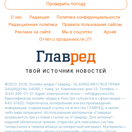
Красивый маникюр
Проверить погоду
Тесты по картинке
Новости Сум
Максим Галкин
Модные ошибки
Оптические иллюзии
Новости Тернополя
Настя Каменских
O нас
Редакция
Политика конфиденциальности
Новости моды
Народные приметы
Редакционная политика
Новости Черкассы
Правила пользования сайтом
Виталий Козловский
Советы от Андре Тана
Реклама на сайте
Мы в соцсетях
Архив
Все о шоу-бизнесе
Новости Житомира
Потап
Отчет о прозрачности JTI
Новости Ровно
Новости Одессы
Новости Запорожья
ТВОЙ ИСТОЧНИК НОВОСТЕЙ
©2002-2026, Онлайн-медиа Главред - GLAVRED.INFO. ВСЕ ПРАВА
ЗАЩИЩЕНЫ. 04080, г. Киев, ул. Кириловская, дом 23. Телефон —
(044) 490-01-01. Адрес электронной почты — info@glavred.info.
Идентификатор онлайн-медиа в Реестре cубъектов в сфере медиа —
R40-01822.
Перепечатка, копирование или воспроизведение
информации, содержащей ссылку на агенство ГЛАВРЕД, в каком-
либо виде запрещено. Использование материалов «Главред»
разрешается при условии ссылки на «Главред». Для интернет-
изданий обязательна прямая, открытая для поисковых систем,
гиперссылка в первом абзаце на конкретный материал. Материалы с
плашками «Реклама», «Новости компаний», «Актуально», «Точка