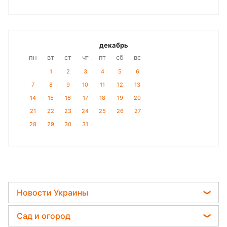
декабрь
пн
вт
ст
чт
пт
сб
вс
1
2
3
4
5
6
7
8
9
10
11
12
13
14
15
16
17
18
19
20
21
22
23
24
25
26
27
28
29
30
31
Новости Украины
Мобилизация
Сад и огород