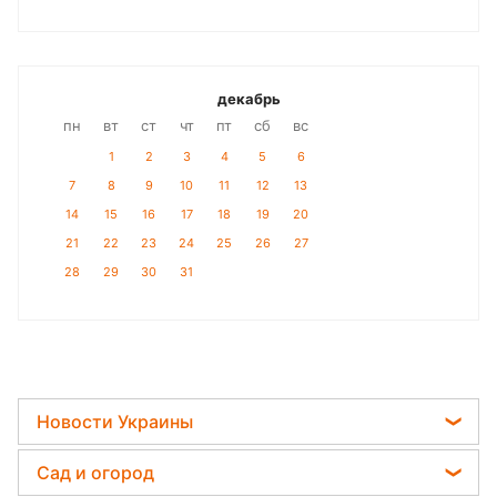
декабрь
пн
вт
ст
чт
пт
сб
вс
1
2
3
4
5
6
7
8
9
10
11
12
13
14
15
16
17
18
19
20
21
22
23
24
25
26
27
28
29
30
31
Новости Украины
Мобилизация
Сад и огород