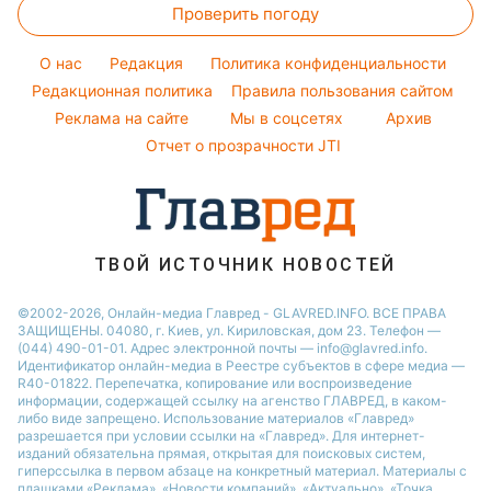
Тарифы
Новости Тернополя
Проверить погоду
Окрашивание волос
Пылевая буря
Максим Галкин
Курс валют
Новости Ровно
Красивый маникюр
O нас
Редакция
Политика конфиденциальности
Новости Житомира
Модные ошибки
Редакционная политика
Правила пользования сайтом
Реклама на сайте
Мы в соцсетях
Архив
Новости моды
Отчет о прозрачности JTI
Советы от Андре Тана
ТВОЙ ИСТОЧНИК НОВОСТЕЙ
©2002-2026, Онлайн-медиа Главред - GLAVRED.INFO. ВСЕ ПРАВА
ЗАЩИЩЕНЫ. 04080, г. Киев, ул. Кириловская, дом 23. Телефон —
(044) 490-01-01. Адрес электронной почты — info@glavred.info.
Идентификатор онлайн-медиа в Реестре cубъектов в сфере медиа —
R40-01822.
Перепечатка, копирование или воспроизведение
информации, содержащей ссылку на агенство ГЛАВРЕД, в каком-
либо виде запрещено. Использование материалов «Главред»
разрешается при условии ссылки на «Главред». Для интернет-
изданий обязательна прямая, открытая для поисковых систем,
гиперссылка в первом абзаце на конкретный материал. Материалы с
плашками «Реклама», «Новости компаний», «Актуально», «Точка