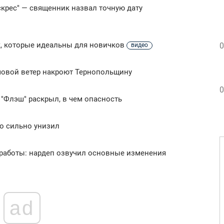
скрес" — священник назвал точную дату
к, которые идеальны для новичков
0
видео
мовой ветер накроют Тернопольщину
0
"Флэш" раскрыл, в чем опасность
го сильно унизил
 работы: нардеп озвучил основные изменения
ad