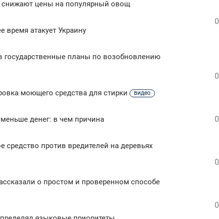
во снижают цены на популярный овощ
0
е время атакует Украину
 в государственные планы по возобновлению
0
ировка моющего средства для стирки
видео
0
меньше денег: в чем причина
ое средство против вредителей на деревьях
0
рассказали о простом и проверенном способе
0
определял языковые приоритеты