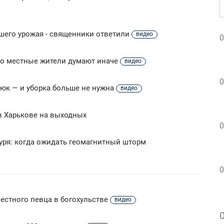
шего урожая - священники ответили
видео
0
 но местные жители думают иначе
видео
0
рюк — и уборка больше не нужна
видео
 в Харькове на выходных
0
уря: когда ожидать геомагнитный шторм
0
естного певца в богохульстве
видео