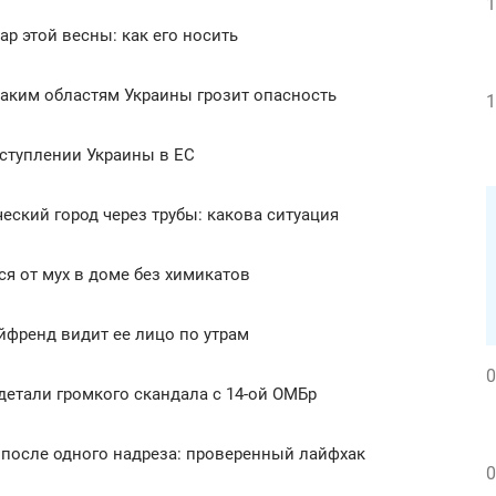
1
р этой весны: как его носить
каким областям Украины грозит опасность
1
вступлении Украины в ЕС
еский город через трубы: какова ситуация
ся от мух в доме без химикатов
ойфренд видит ее лицо по утрам
0
детали громкого скандала с 14-ой ОМБр
 после одного надреза: проверенный лайфхак
0