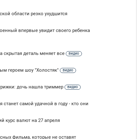
вской области резко ухудшится
 военный впервые увидит своего ребенка
на скрытая деталь меняет все
видео
вым героем шоу "Холостяк"
видео
трижки: дочь нашла триммер
видео
 станет самой удачной в году - кто они
й курс валют на 27 апреля
усных фильма, которые не оставят