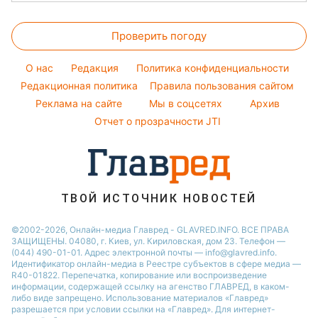
Денежная помощь
Комнатные растения
Алла Пугачева
Новости Харькова
Простые блюда
Тарифы
Максим Галкин
Проверить погоду
Новости Львова
Легкие десерты
Курс валют
Настя Каменских
Новости Полтавы
Напитки
O нас
Редакция
Политика конфиденциальности
Виталий Козловский
Новости Днепра
Редакционная политика
Правила пользования сайтом
Реклама на сайте
Мы в соцсетях
Архив
Новости Сум
Отчет о прозрачности JTI
Новости Тернополя
Новости Черкассы
Новости Житомира
Новости Ровно
ТВОЙ ИСТОЧНИК НОВОСТЕЙ
Новости Одессы
©2002-2026, Онлайн-медиа Главред - GLAVRED.INFO. ВСЕ ПРАВА
ЗАЩИЩЕНЫ. 04080, г. Киев, ул. Кириловская, дом 23. Телефон —
Новости Запорожья
(044) 490-01-01. Адрес электронной почты — info@glavred.info.
Идентификатор онлайн-медиа в Реестре cубъектов в сфере медиа —
R40-01822.
Перепечатка, копирование или воспроизведение
информации, содержащей ссылку на агенство ГЛАВРЕД, в каком-
либо виде запрещено. Использование материалов «Главред»
разрешается при условии ссылки на «Главред». Для интернет-