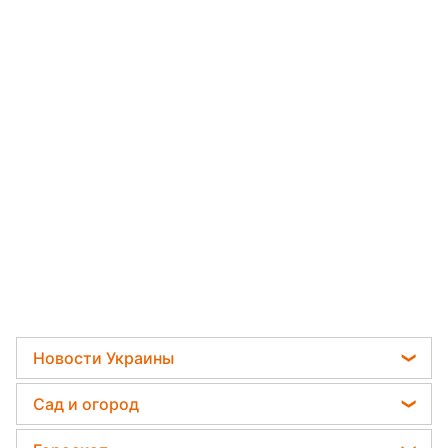
Новости Украины
Телеграм новости Украины
Сад и огород
Пенсии в Украине
Садовод назвал самое эффективное средство