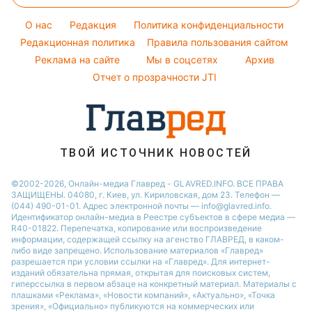
Новости Полтавы
Народные приметы
Виталий Козловский
Простые блюда
Красивый маникюр
Новости Сум
O нас
Редакция
Политика конфиденциальности
Все о шоу-бизнесе
Потап
Легкие десерты
Редакционная политика
Правила пользования сайтом
Новости Черкассы
София Ротару
Реклама на сайте
Мы в соцсетях
Архив
Напитки
Новости Ровно
Ольга Сумская
Отчет о прозрачности JTI
Праздничное меню
Филипп Киркоров
ТВОЙ ИСТОЧНИК НОВОСТЕЙ
©2002-2026, Онлайн-медиа Главред - GLAVRED.INFO. ВСЕ ПРАВА
ЗАЩИЩЕНЫ. 04080, г. Киев, ул. Кириловская, дом 23. Телефон —
(044) 490-01-01. Адрес электронной почты — info@glavred.info.
Идентификатор онлайн-медиа в Реестре cубъектов в сфере медиа —
R40-01822.
Перепечатка, копирование или воспроизведение
информации, содержащей ссылку на агенство ГЛАВРЕД, в каком-
либо виде запрещено. Использование материалов «Главред»
разрешается при условии ссылки на «Главред». Для интернет-
изданий обязательна прямая, открытая для поисковых систем,
гиперссылка в первом абзаце на конкретный материал. Материалы с
плашками «Реклама», «Новости компаний», «Актуально», «Точка
зрения», «Официально» публикуются на коммерческих или