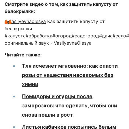
Смотрите видео о том, как защитить капусту от
белокрылки:
@vasilyevnaolesya
Как защитить капусту от
белокрылки
#капуста
#обработка
#огород
#садогород
#дача
#село
#
оригинальный звук - VasilyevnaOlesya
Читайте также:
Тля исчезнет мгновенно: как спасти
розы от нашествия насекомых без
химии
Помидоры и огурцы после
заморозков: что сделать, чтобы они
снова пошли в рост
Листья кабачков покрылись белым