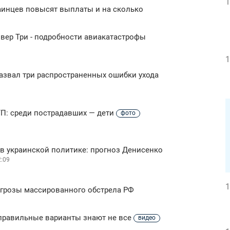
1
раинцев повысят выплаты и на сколько
вер Три - подробности авиакатастрофы
1
назвал три распространенных ошибки ухода
П: среди пострадавших — дети
фото
в украинской политике: прогноз Денисенко
2:09
1
 угрозы массированного обстрела РФ
— правильные варианты знают не все
видео