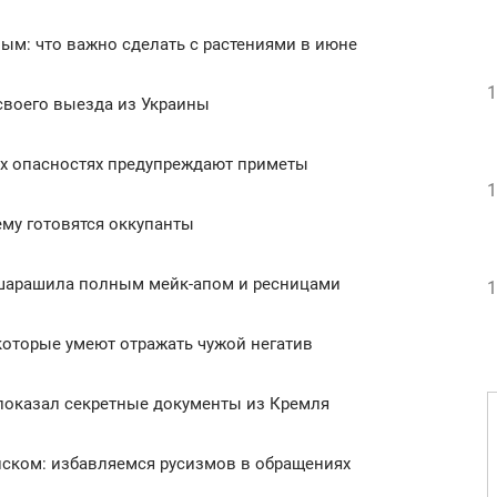
ым: что важно сделать с растениями в июне
1
своего выезда из Украины
ких опасностях предупреждают приметы
1
ему готовятся оккупанты
 ошарашила полным мейк-апом и ресницами
1
 которые умеют отражать чужой негатив
 показал секретные документы из Кремля
нском: избавляемся русизмов в обращениях