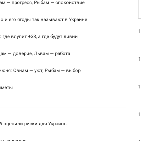
ам — прогресс, Рыбам — спокойствие
во и его ягоды так называют в Украине
1
где влупит +33, а где будут ливни
цам — доверие, Львам — работа
1
 июня: Овнам — уют, Рыбам — выбор
1
риметы
1
SW оценили риски для Украины
нко женился