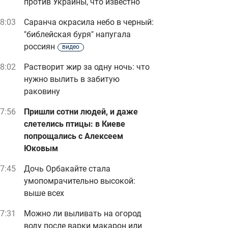
против Украины, что известно
8:03
Саранча окрасила небо в черный:
"библейская буря" напугала
россиян
видео
8:02
Растворит жир за одну ночь: что
нужно вылить в забитую
раковину
7:56
Пришли сотни людей, и даже
слетелись птицы: в Киеве
попрощались с Алексеем
Юковым
7:45
Дочь Орбакайте стала
умопомрачительно высокой:
выше всех
7:31
Можно ли выливать на огород
воду после варки макарон или