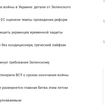
1
х войны в Украине: детали от Зеленского
в ЕС оценили темпы проведения реформ
1
 лишить украинцев временной защиты
1
у без кондиционера, греческий лайфхак
винул требования Зеленскому
 генерала ВСУ о сроках окончания войны
е развернется главная битва этим летом
неузнаваемым