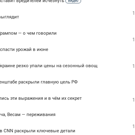
аставит вредителей исчезнуть
видео
1
 выглядит
Трампом — о чем говорили
1
 спасти урожай в июне
Украине резко упали цены на сезонный овощ
1
Генштабе раскрыли главную цель РФ
лись эти выражения и в чём их секрет
1
ача, Весам — переживания
1
: в CNN раскрыли ключевые детали