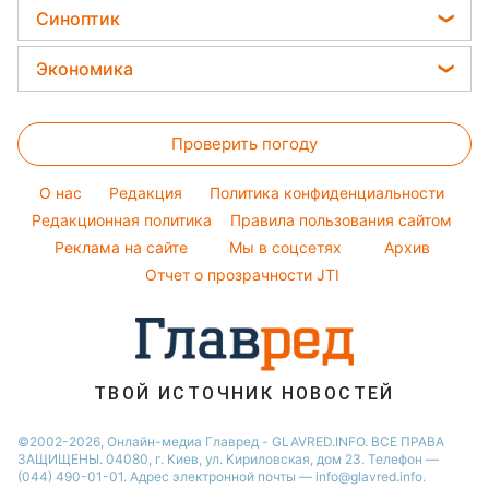
Новости Ровно
Все о сале
Красивый маникюр
Синоптик
Ольга Сумская
Простые блюда
Новости Одессы
Уборка
Модные ошибки
Филипп Киркоров
Прогноз погоды
Легкие десерты
Экономика
Новости Запорожья
Авто
Новости моды
Елена Зеленская
Магнитные бури
Напитки
Новости Харькова
Цены на продукты
Стирка
Ани Лорак
Погода на сегодня
Праздничное меню
Новости Львова
Проверить погоду
Денежная помощь
Комнатные растения
Кейт Миддлтон
Погода на завтра
Новости Полтавы
Тарифы
O нас
Редакция
Политика конфиденциальности
Пылевая буря
Новости Днепра
Курс валют
Редакционная политика
Правила пользования сайтом
Реклама на сайте
Мы в соцсетях
Архив
Отчет о прозрачности JTI
ТВОЙ ИСТОЧНИК НОВОСТЕЙ
©2002-2026, Онлайн-медиа Главред - GLAVRED.INFO. ВСЕ ПРАВА
ЗАЩИЩЕНЫ. 04080, г. Киев, ул. Кириловская, дом 23. Телефон —
(044) 490-01-01. Адрес электронной почты — info@glavred.info.