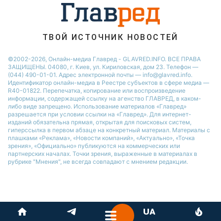
Новости Запорожья
Новости Одессы
ТВОЙ ИСТОЧНИК НОВОСТЕЙ
©2002-2026, Онлайн-медиа Главред - GLAVRED.INFO. ВСЕ ПРАВА
ЗАЩИЩЕНЫ. 04080, г. Киев, ул. Кириловская, дом 23. Телефон —
(044) 490-01-01. Адрес электронной почты — info@glavred.info.
Идентификатор онлайн-медиа в Реестре cубъектов в сфере медиа —
R40-01822.
Перепечатка, копирование или воспроизведение
информации, содержащей ссылку на агенство ГЛАВРЕД, в каком-
либо виде запрещено. Использование материалов «Главред»
разрешается при условии ссылки на «Главред». Для интернет-
изданий обязательна прямая, открытая для поисковых систем,
гиперссылка в первом абзаце на конкретный материал. Материалы с
плашками «Реклама», «Новости компаний», «Актуально», «Точка
зрения», «Официально» публикуются на коммерческих или
партнерских началах. Точки зрения, выраженные в материалах в
рубрике "Мнения", не всегда совпадают с мнением редакции.