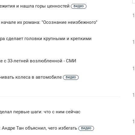
щежития и нашла горы ценностей
видео
1
начале их романа: "Осознание неизбежного"
ура сделает головки крупными и крепкими
1
же с 33-летней возлюбленной - СМИ
1
ачивать колеса в автомобиле
видео
1
делал первые шаги: что с ним сейчас
1
 Андре Тан объяснил, чего избегать
видео