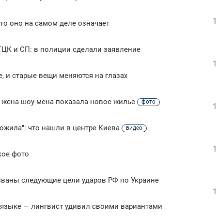
1
что оно на самом деле означает
ТЦК и СП: в полиции сделали заявление
1
 и старые вещи меняются на глазах
: жена шоу-мена показала новое жилье
фото
1
ожила": что нашли в центре Киева
видео
1
кое фото
званы следующие цели ударов РФ по Украине
1
 языке — лингвист удивил своими вариантами