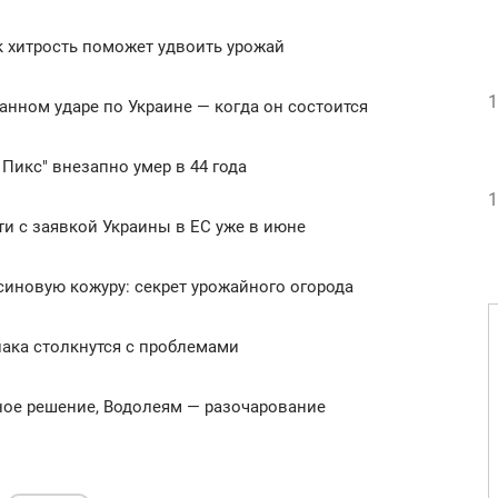
к хитрость поможет удвоить урожай
1
нном ударе по Украине — когда он состоится
 Пикс" внезапно умер в 44 года
1
ти с заявкой Украины в ЕС уже в июне
иновую кожуру: секрет урожайного огорода
иака столкнутся с проблемами
жное решение, Водолеям — разочарование