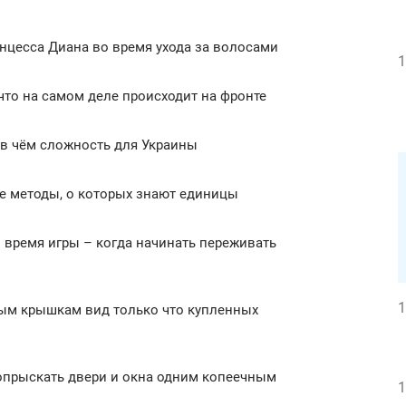
инцесса Диана во время ухода за волосами
1
 что на самом деле происходит на фронте
 в чём сложность для Украины
е методы, о которых знают единицы
о время игры – когда начинать переживать
1
нным крышкам вид только что купленных
 опрыскать двери и окна одним копеечным
1