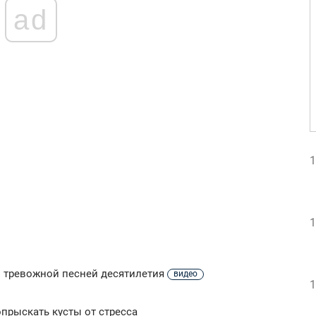
ad
1
1
й тревожной песней десятилетия
видео
1
опрыскать кусты от стресса