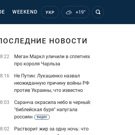
ОЕ
WEEKEND
+19°
УКР
ПОСЛЕДНИЕ НОВОСТИ
8:22
Меган Маркл уличили в сплетнях
про короля Чарльза
8:16
Не Путин: Лукашенко назвал
неожиданную причину войны РФ
против Украины, что известно
8:03
Саранча окрасила небо в черный:
"библейская буря" напугала
россиян
видео
8:02
Растворит жир за одну ночь: что