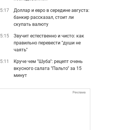
5:17
Доллар и евро в середине августа:
банкир рассказал, стоит ли
скупать валюту
5:15
Звучит естественно и чисто: как
правильно перевести "души не
чаять"
5:11
Круче чем "Шуба": рецепт очень
вкусного салата "Пальто" за 15
минут
Реклама