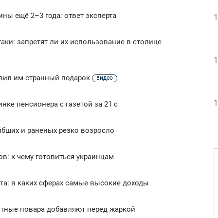
ны ещё 2–3 года: ответ эксперта
1
таки: запретят ли их использование в столице
1
авил им странный подарок
видео
1
инке пенсионера с газетой за 21 с
ибших и раненых резко возросло
ов: к чему готовиться украинцам
а: в каких сферах самые высокие доходы
ытные повара добавляют перед жаркой