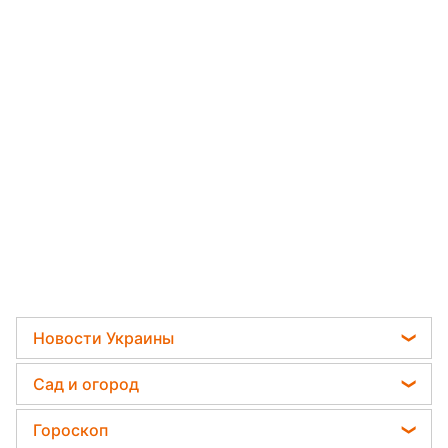
Новости Украины
Телеграм новости Украины
Сад и огород
Пенсии в Украине
Садовод назвал самое эффективное средство
Гороскоп
Мобилизация