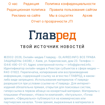
Новости Полтавы
Тарифы
O нас
Редакция
Политика конфиденциальности
Пылевая буря
Новости Днепра
Курс валют
Редакционная политика
Правила пользования сайтом
Реклама на сайте
Мы в соцсетях
Архив
Отчет о прозрачности JTI
ТВОЙ ИСТОЧНИК НОВОСТЕЙ
©2002-2026, Онлайн-медиа Главред - GLAVRED.INFO. ВСЕ ПРАВА
ЗАЩИЩЕНЫ. 04080, г. Киев, ул. Кириловская, дом 23. Телефон —
(044) 490-01-01. Адрес электронной почты — info@glavred.info.
Идентификатор онлайн-медиа в Реестре cубъектов в сфере медиа —
R40-01822.
Перепечатка, копирование или воспроизведение
информации, содержащей ссылку на агенство ГЛАВРЕД, в каком-
либо виде запрещено. Использование материалов «Главред»
разрешается при условии ссылки на «Главред». Для интернет-
изданий обязательна прямая, открытая для поисковых систем,
гиперссылка в первом абзаце на конкретный материал. Материалы с
плашками «Реклама», «Новости компаний», «Актуально», «Точка
зрения», «Официально» публикуются на коммерческих или
партнерских началах. Точки зрения, выраженные в материалах в