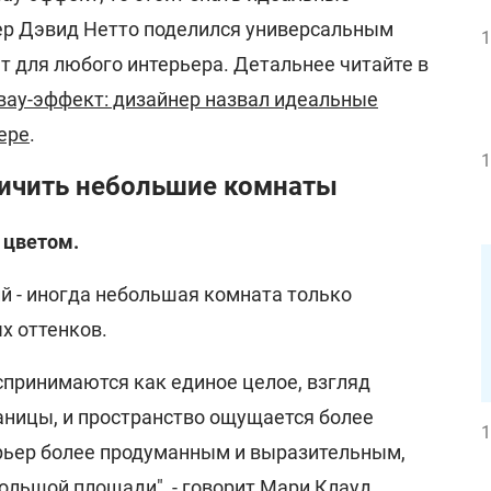
ер Дэвид Нетто поделился универсальным
1
т для любого интерьера. Детальнее читайте в
вау-эффект: дизайнер назвал идеальные
ере
.
1
личить небольшие комнаты
 цветом.
й - иногда небольшая комната только
х оттенков.
спринимаются как единое целое, взгляд
аницы, и пространство ощущается более
1
рьер более продуманным и выразительным,
ольшой площади", - говорит Мари Клауд,