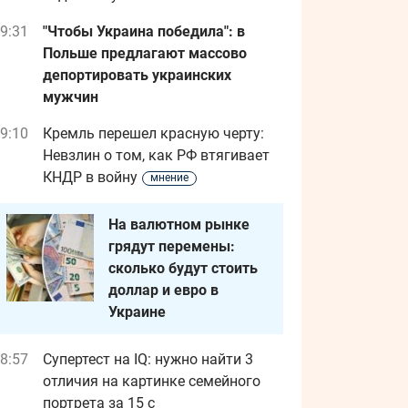
9:31
"Чтобы Украина победила": в
Польше предлагают массово
депортировать украинских
мужчин
9:10
Кремль перешел красную черту:
Невзлин о том, как РФ втягивает
КНДР в войну
мнение
На валютном рынке
грядут перемены:
сколько будут стоить
доллар и евро в
Украине
8:57
Супертест на IQ: нужно найти 3
отличия на картинке семейного
портрета за 15 с