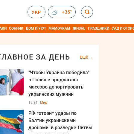
+35°
УКР
АКИ
СОННИК
ДОМ И УЮТ
МАМОЧКАМ
ЖИЗНЬ
ПРАЗДНИКИ
САД И ОГОР
ГЛАВНОЕ ЗА ДЕНЬ
Ещё
"Чтобы Украина победила":
в Польше предлагают
массово депортировать
украинских мужчин
19:31
Мир
РФ готовит удары по
Балтии украинскими
дронами: в разведке Литвы