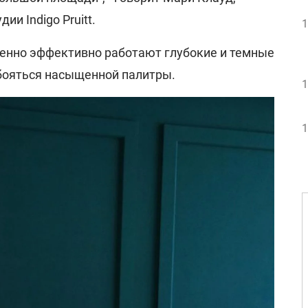
ии Indigo Pruitt.
1
бенно эффективно работают глубокие и темные
 бояться насыщенной палитры.
1
1