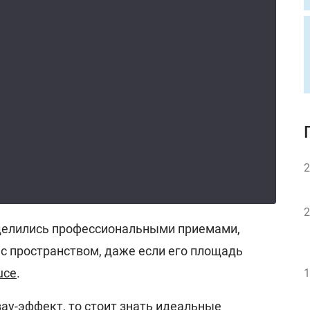
2
2
делились профессиональными приемами,
с пространством, даже если его площадь
uce
.
1
вау-эффект, то стоит знать идеальные