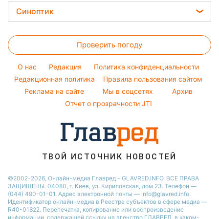
Уборка
Филипп Киркоров
Цены на продукты
Легкие десерты
Синоптик
Новости Житомира
Авто
Елена Зеленская
Денежная помощь
Напитки
Новости Ровно
Прогноз погоды
Стирка
Ани Лорак
Тарифы
Праздничное меню
Проверить погоду
Магнитные бури
Комнатные растения
Кейт Миддлтон
Курс валют
Погода на сегодня
Алла Пугачева
O нас
Редакция
Политика конфиденциальности
Погода на завтра
Редакционная политика
Правила пользования сайтом
Максим Галкин
Реклама на сайте
Мы в соцсетях
Архив
Пылевая буря
Настя Каменских
Отчет о прозрачности JTI
ТВОЙ ИСТОЧНИК НОВОСТЕЙ
©2002-2026, Онлайн-медиа Главред - GLAVRED.INFO. ВСЕ ПРАВА
ЗАЩИЩЕНЫ. 04080, г. Киев, ул. Кириловская, дом 23. Телефон —
(044) 490-01-01. Адрес электронной почты — info@glavred.info.
Идентификатор онлайн-медиа в Реестре cубъектов в сфере медиа —
R40-01822.
Перепечатка, копирование или воспроизведение
информации, содержащей ссылку на агенство ГЛАВРЕД, в каком-