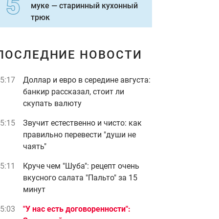
муке — старинный кухонный
трюк
ПОСЛЕДНИЕ НОВОСТИ
5:17
Доллар и евро в середине августа:
банкир рассказал, стоит ли
скупать валюту
5:15
Звучит естественно и чисто: как
правильно перевести "души не
чаять"
5:11
Круче чем "Шуба": рецепт очень
вкусного салата "Пальто" за 15
минут
5:03
"У нас есть договоренности":