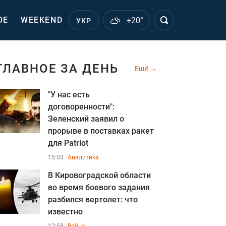
ОЕ
WEEKEND
+20°
УКР
ГЛАВНОЕ ЗА ДЕНЬ
Ещё
"У нас есть
договоренности":
Зеленский заявил о
прорыве в поставках ракет
для Patriot
15:03
Аналитика
В Кировоградской области
во время боевого задания
разбился вертолет: что
известно