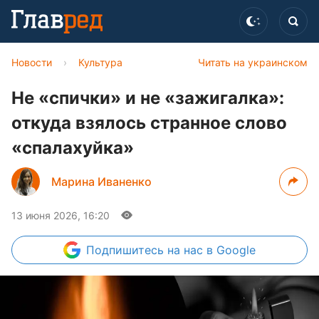
Новости
›
Культура
Читать на украинском
Не «спички» и не «зажигалка»:
откуда взялось странное слово
«спалахуйка»
Марина Иваненко
13 июня 2026, 16:20
Подпишитесь
на нас в Google