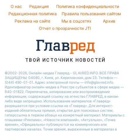
Новости Ровно
Красивый маникюр
O нас
Редакция
Политика конфиденциальности
Новости Житомира
Модные ошибки
Редакционная политика
Правила пользования сайтом
Реклама на сайте
Мы в соцсетях
Архив
Новости моды
Отчет о прозрачности JTI
Советы от Андре Тана
ТВОЙ ИСТОЧНИК НОВОСТЕЙ
©2002-2026, Онлайн-медиа Главред - GLAVRED.INFO. ВСЕ ПРАВА
ЗАЩИЩЕНЫ. 04080, г. Киев, ул. Кириловская, дом 23. Телефон —
(044) 490-01-01. Адрес электронной почты — info@glavred.info.
Идентификатор онлайн-медиа в Реестре cубъектов в сфере медиа —
R40-01822.
Перепечатка, копирование или воспроизведение
информации, содержащей ссылку на агенство ГЛАВРЕД, в каком-
либо виде запрещено. Использование материалов «Главред»
разрешается при условии ссылки на «Главред». Для интернет-
изданий обязательна прямая, открытая для поисковых систем,
гиперссылка в первом абзаце на конкретный материал. Материалы с
плашками «Реклама», «Новости компаний», «Актуально», «Точка
зрения», «Официально» публикуются на коммерческих или
партнерских началах. Точки зрения, выраженные в материалах в