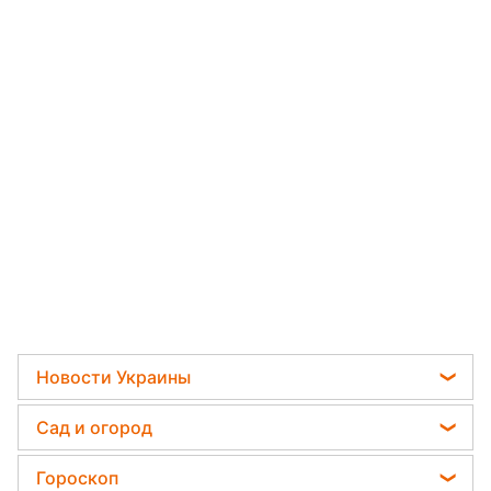
Новости Украины
Мобилизация
Сад и огород
Политика
Садовод назвал самое эффективное средство
Гороскоп