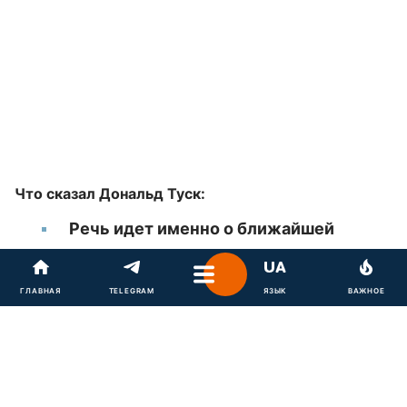
Что сказал Дональд Туск:
Речь идет именно о ближайшей
перспективе, а не о далеком будущем
ГЛАВНАЯ
Россия должна четко понимать: в
TELEGRAM
ЯЗЫК
ВАЖНОЕ
случае агрессии ответ будет
быстрым