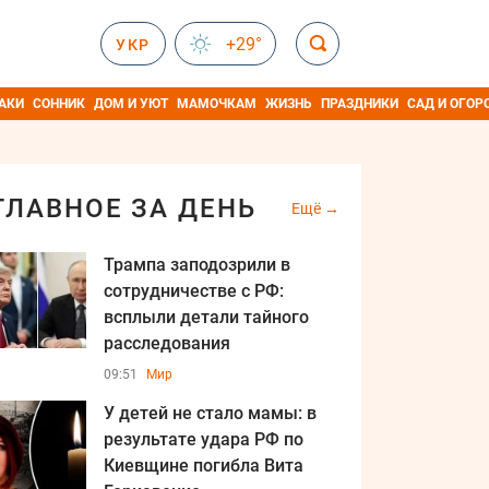
+29°
УКР
АКИ
СОННИК
ДОМ И УЮТ
МАМОЧКАМ
ЖИЗНЬ
ПРАЗДНИКИ
САД И ОГОР
ГЛАВНОЕ ЗА ДЕНЬ
Ещё
Трампа заподозрили в
сотрудничестве с РФ:
всплыли детали тайного
расследования
09:51
Мир
У детей не стало мамы: в
результате удара РФ по
Киевщине погибла Вита