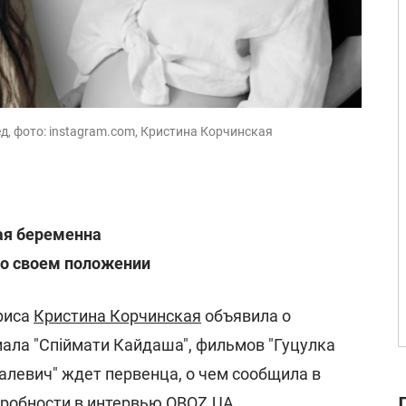
д, фото: instagram.com, Кристина Корчинская
ая беременна
 о своем положении
риса
Кристина Корчинская
объявила о
иала "Спіймати Кайдаша", фильмов "Гуцулка
Малевич" ждет первенца, о чем сообщила в
дробности в интервью
OBOZ.UA
.