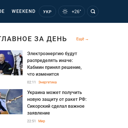
ОЕ
WEEKEND
+26°
УКР
ГЛАВНОЕ ЗА ДЕНЬ
Ещё
Электроэнергию будут
распределять иначе:
Кабмин принял решение,
что изменится
02:11
Энергетика
Украина может получить
новую защиту от ракет РФ:
Сикорский сделал важное
заявление
22:51
Мир