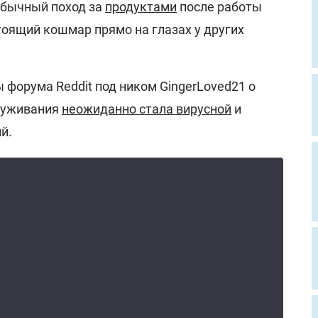
обычный поход за
продуктами
после работы
тоящий кошмар прямо на глазах у других
форума Reddit под ником GingerLoved21 о
служивания
неожиданно стала вирусной
и
й.