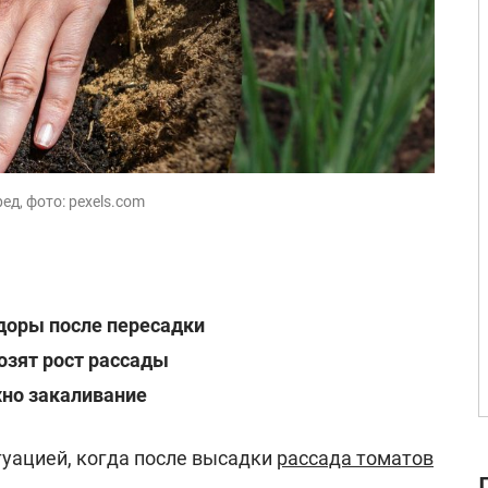
д, фото: pexels.com
доры после пересадки
озят рост рассады
но закаливание
туацией, когда после высадки
рассада томатов