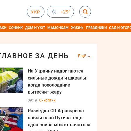
+29°
УКР
АКИ
СОННИК
ДОМ И УЮТ
МАМОЧКАМ
ЖИЗНЬ
ПРАЗДНИКИ
САД И ОГОР
ГЛАВНОЕ ЗА ДЕНЬ
Ещё
На Украину надвигаются
сильные дожди и шквалы:
когда похолодание
вытеснит жару
09:19
Синоптик
Разведка США раскрыла
новый план Путина: еще
одна война может начаться