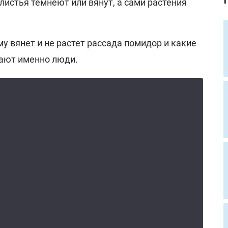
 листья темнеют или вянут, а сами растения
у вянет и не растет рассада помидор и какие
ают именно люди.