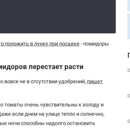
то положить в лунку при посадке
- помидоры
мидоров перестает расти
0
о вовсе не в отсутствии удобрений,
пишет
0
о томаты очень чувствительны к холоду и
Даже если днем на улице тепло и солнечно,
0
ные ночи способны надолго остановить