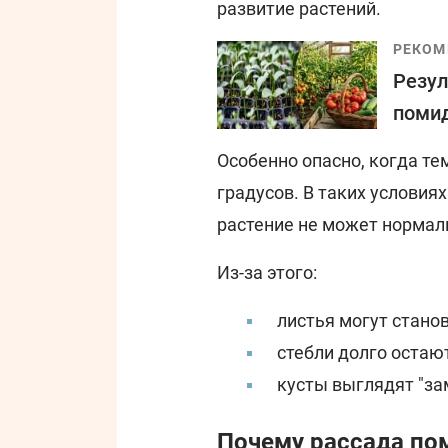
развитие растений.
РЕКОМ
Резул
помид
Особенно опасно, когда те
градусов. В таких условия
растение не может нормал
Из-за этого:
листья могут стано
стебли долго остаю
кусты выглядят "з
Почему рассада по