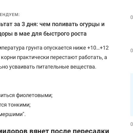
ЕНДУЕМ:
0
ьтат за 3 дня: чем поливать огурцы и
оры в мае для быстрого роста
мпература грунта опускается ниже +10…+12
0
х корни практически перестают работать, а
ьно усваивать питательные вещества.
виться фиолетовыми;
тся тонкими;
амершими".
0
мидоров вянет после пересадки