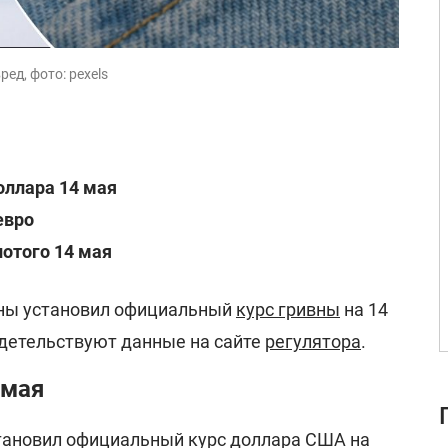
ед, фото: pexels
оллара 14 мая
евро
лотого 14 мая
ны установил официальный
курс гривны
на 14
идетельствуют данные на сайте
регулятора
.
 мая
установил официальный курс доллара США на