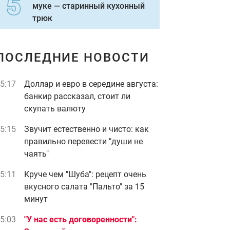
муке — старинный кухонный
трюк
ПОСЛЕДНИЕ НОВОСТИ
5:17
Доллар и евро в середине августа:
банкир рассказал, стоит ли
скупать валюту
5:15
Звучит естественно и чисто: как
правильно перевести "души не
чаять"
5:11
Круче чем "Шуба": рецепт очень
вкусного салата "Пальто" за 15
минут
5:03
"У нас есть договоренности":