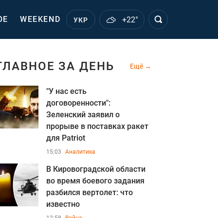
ОЕ
WEEKEND
+22°
УКР
ГЛАВНОЕ ЗА ДЕНЬ
Ещё
"У нас есть
договоренности":
Зеленский заявил о
прорыве в поставках ракет
для Patriot
15:03
Аналитика
В Кировоградской области
во время боевого задания
разбился вертолет: что
известно