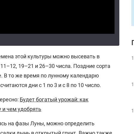
емена этой культуры можно высевать в
1
11–12, 19–21 и 26–30 числа. Поздние сорта
е. В то же время по лунному календарю
1
итаются дни с 1 по 3 и с 8 по 10 число.
ересно:
Будет богатый урожай: как
у и чем удобрять
1
ясь на фазы Луны, можно определить
садки дынь в открытый грунт. Важно также