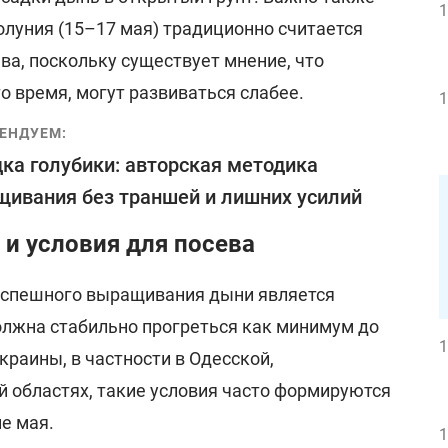
1
олуния (15–17 мая) традиционно считается
ва, поскольку существует мнение, что
о время, могут развиваться слабее.
1
ЕНДУЕМ:
ка голубики: авторская методика
ивания без траншей и лишних усилий
и условия для посева
спешного выращивания дыни является
олжна стабильно прогреться как минимум до
1
краины, в частности в Одесской,
й областях, такие условия часто формируются
не мая.
1