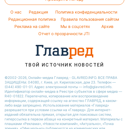
Стирка
Все о шоу-бизнесе
Филипп Киркоров
Погода на завтра
Новости Черкассы
Уборка
O нас
Редакция
Политика конфиденциальности
Пылевая буря
Новости Ровно
Комнатные растения
Редакционная политика
Правила пользования сайтом
Реклама на сайте
Мы в соцсетях
Архив
Авто
Отчет о прозрачности JTI
ТВОЙ ИСТОЧНИК НОВОСТЕЙ
©2002-2026, Онлайн-медиа Главред - GLAVRED.INFO. ВСЕ ПРАВА
ЗАЩИЩЕНЫ. 04080, г. Киев, ул. Кириловская, дом 23. Телефон —
(044) 490-01-01. Адрес электронной почты — info@glavred.info.
Идентификатор онлайн-медиа в Реестре cубъектов в сфере медиа —
R40-01822.
Перепечатка, копирование или воспроизведение
информации, содержащей ссылку на агенство ГЛАВРЕД, в каком-
либо виде запрещено. Использование материалов «Главред»
разрешается при условии ссылки на «Главред». Для интернет-
изданий обязательна прямая, открытая для поисковых систем,
гиперссылка в первом абзаце на конкретный материал. Материалы с
плашками «Реклама», «Новости компаний», «Актуально», «Точка
зрения», «Официально» публикуются на коммерческих или