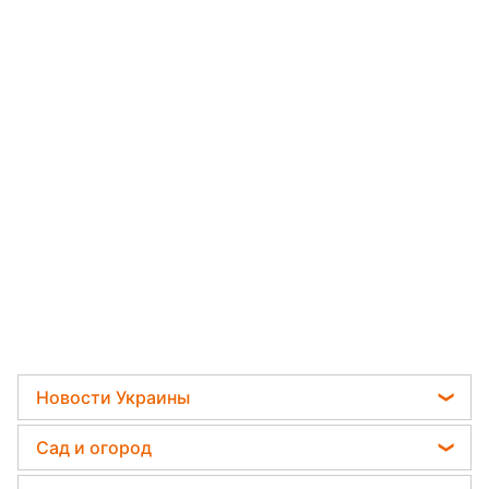
Новости Украины
Телеграм новости Украины
Сад и огород
Пенсии в Украине