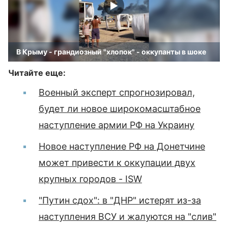
В Крыму - грандиозный "хлопок" - оккупанты в шоке
Читайте еще:
Военный эксперт спрогнозировал,
будет ли новое широкомасштабное
наступление армии РФ на Украину
Новое наступление РФ на Донетчине
может привести к оккупации двух
крупных городов - ISW
"Путин сдох": в "ДНР" истерят из-за
наступления ВСУ и жалуются на "слив"