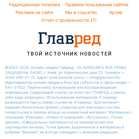
Комнатные растения
Редакционная политика
Правила пользования сайтом
Новости Ровно
Реклама на сайте
Мы в соцсетях
Архив
Авто
Новости Запорожья
Отчет о прозрачности JTI
ТВОЙ ИСТОЧНИК НОВОСТЕЙ
©2002-2026, Онлайн-медиа Главред - GLAVRED.INFO. ВСЕ ПРАВА
ЗАЩИЩЕНЫ. 04080, г. Киев, ул. Кириловская, дом 23. Телефон —
(044) 490-01-01. Адрес электронной почты — info@glavred.info.
Идентификатор онлайн-медиа в Реестре cубъектов в сфере медиа —
R40-01822.
Перепечатка, копирование или воспроизведение
информации, содержащей ссылку на агенство ГЛАВРЕД, в каком-
либо виде запрещено. Использование материалов «Главред»
разрешается при условии ссылки на «Главред». Для интернет-
изданий обязательна прямая, открытая для поисковых систем,
гиперссылка в первом абзаце на конкретный материал. Материалы с
плашками «Реклама», «Новости компаний», «Актуально», «Точка
зрения», «Официально» публикуются на коммерческих или
партнерских началах. Точки зрения, выраженные в материалах в
рубрике "Мнения", не всегда совпадают с мнением редакции.