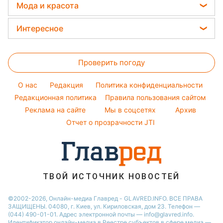
Новости Харькова
Елена Зеленская
Мода и красота
Погода на сегодня
Праздничное меню
Новости Львова
Ани Лорак
Женские стрижки
Погода на завтра
Интересное
Новости Полтавы
Кейт Миддлтон
Окрашивание волос
Пылевая буря
Головоломки
Новости Днепра
Алла Пугачева
Красивый маникюр
Проверить погоду
Тесты по картинке
Новости Сум
Максим Галкин
Модные ошибки
Оптические иллюзии
Новости Тернополя
Настя Каменских
O нас
Редакция
Политика конфиденциальности
Новости моды
Народные приметы
Редакционная политика
Новости Черкассы
Правила пользования сайтом
Виталий Козловский
Советы от Андре Тана
Реклама на сайте
Мы в соцсетях
Архив
Все о шоу-бизнесе
Новости Житомира
Потап
Отчет о прозрачности JTI
Новости Ровно
Новости Одессы
Новости Запорожья
ТВОЙ ИСТОЧНИК НОВОСТЕЙ
©2002-2026, Онлайн-медиа Главред - GLAVRED.INFO. ВСЕ ПРАВА
ЗАЩИЩЕНЫ. 04080, г. Киев, ул. Кириловская, дом 23. Телефон —
(044) 490-01-01. Адрес электронной почты — info@glavred.info.
Идентификатор онлайн-медиа в Реестре cубъектов в сфере медиа —