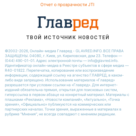
Настя Каменских
Отчет о прозрачности JTI
ТВОЙ ИСТОЧНИК НОВОСТЕЙ
©2002-2026, Онлайн-медиа Главред - GLAVRED.INFO. ВСЕ ПРАВА
ЗАЩИЩЕНЫ. 04080, г. Киев, ул. Кириловская, дом 23. Телефон —
(044) 490-01-01. Адрес электронной почты — info@glavred.info.
Идентификатор онлайн-медиа в Реестре cубъектов в сфере медиа —
R40-01822.
Перепечатка, копирование или воспроизведение
информации, содержащей ссылку на агенство ГЛАВРЕД, в каком-
либо виде запрещено. Использование материалов «Главред»
разрешается при условии ссылки на «Главред». Для интернет-
изданий обязательна прямая, открытая для поисковых систем,
гиперссылка в первом абзаце на конкретный материал. Материалы с
плашками «Реклама», «Новости компаний», «Актуально», «Точка
зрения», «Официально» публикуются на коммерческих или
партнерских началах. Точки зрения, выраженные в материалах в
рубрике "Мнения", не всегда совпадают с мнением редакции.