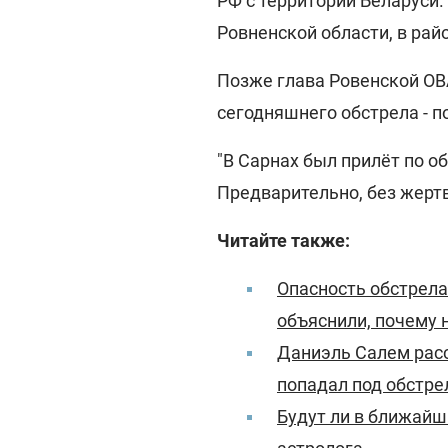
РФ с территории Беларуси.
Ровненской области, в рай
Позже глава Ровенской ОВ
сегодняшнего обстрела - п
"В Сарнах был прилёт по о
Предварительно, без жертв
Читайте также:
Опасность обстрела
объяснили, почему 
Даниэль Салем расс
попадал под обстр
Будут ли в ближайш