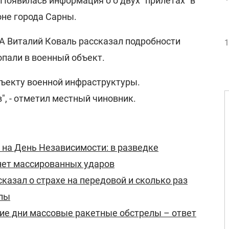
 Появилась информация о о двух "прилетах" в
оне города Сарны.
А Виталий Коваль рассказал подробности
1
опали в военный объект.
бъекту военной инфраструктуры.
", - отметил местный чиновник.
 на День Независимости: в разведке
нет массированных ударов
казал о страхе на передовой и сколько раз
елы
ие дни массовые ракетные обстрелы – ответ