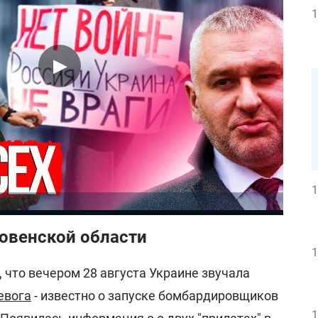
1
1
Ровенской области
1
, что вечером 28 августа Украине звучала
евога
- известно о запуске бомбардировщиков
1