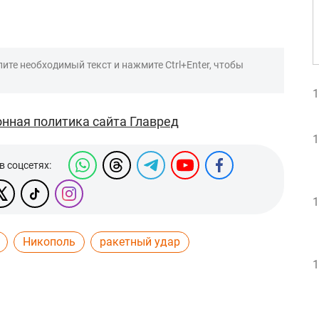
ите необходимый текст и нажмите Ctrl+Enter, чтобы
1
нная политика сайта Главред
1
в соцсетях:
1
Никополь
ракетный удар
1