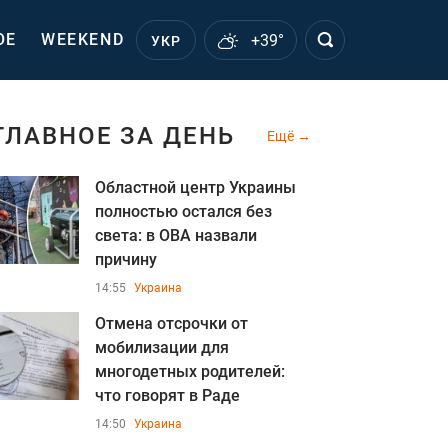
ОЕ
WEEKEND
+39°
УКР
ГЛАВНОЕ ЗА ДЕНЬ
Ещё
Областной центр Украины
полностью остался без
света: в ОВА назвали
причину
14:55
Украина
Отмена отсрочки от
мобилизации для
многодетных родителей:
что говорят в Раде
14:50
Украина