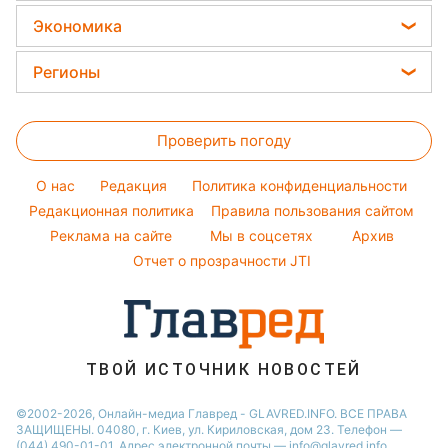
Уборка
Елена Зеленская
Праздничное меню
Модные ошибки
Экономика
Стирка
Ани Лорак
Закуски
Новости моды
Цены на продукты
Авто
Регионы
Кейт Миддлтон
Салаты
Советы от Андре Тана
Денежная помощь
Комнатные растения
Алла Пугачева
Новости Харькова
Простые блюда
Тарифы
Максим Галкин
Проверить погоду
Новости Львова
Легкие десерты
Курс валют
Настя Каменских
Новости Полтавы
Напитки
O нас
Редакция
Политика конфиденциальности
Виталий Козловский
Новости Днепра
Редакционная политика
Правила пользования сайтом
Реклама на сайте
Мы в соцсетях
Архив
Новости Сум
Отчет о прозрачности JTI
Новости Тернополя
Новости Черкассы
Новости Житомира
Новости Ровно
ТВОЙ ИСТОЧНИК НОВОСТЕЙ
Новости Одессы
©2002-2026, Онлайн-медиа Главред - GLAVRED.INFO. ВСЕ ПРАВА
ЗАЩИЩЕНЫ. 04080, г. Киев, ул. Кириловская, дом 23. Телефон —
Новости Запорожья
(044) 490-01-01. Адрес электронной почты — info@glavred.info.