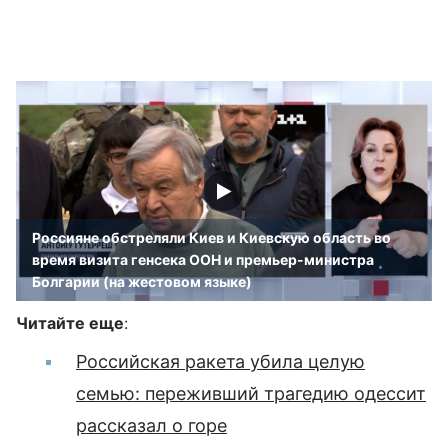
Россияне обстреляли Киев и Киевскую область во
время визита генсека ООН и премьер-министра
Болгарии (на жестовом языке)
Читайте еще
:
Российская ракета убила целую
семью: переживший трагедию одессит
рассказал о горе